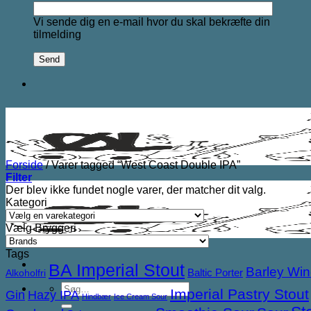
Vi sende dig en e-mail hvor du skal bekræfte din
tilmelding
Forside
/
Varer tagged “West Coast Double IPA”
Filter
Der blev ikke fundet nogle varer, der matcher dit valg.
Kategori
Vælg Bryggeri
Tags
BA Imperial Stout
Barley Wi
Baltic Porter
Alkoholfri
Søg
Imperial Pastry Stout
Gin
Hazy IPA
Hindbær
Ice Cream Sour
efter: