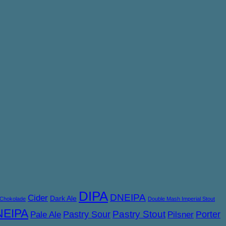
DIPA
DNEIPA
Cider
Dark Ale
Chokolade
Double Mash Imperial Stout
NEIPA
Pastry Sour
Pastry Stout
Porter
Pale Ale
Pilsner