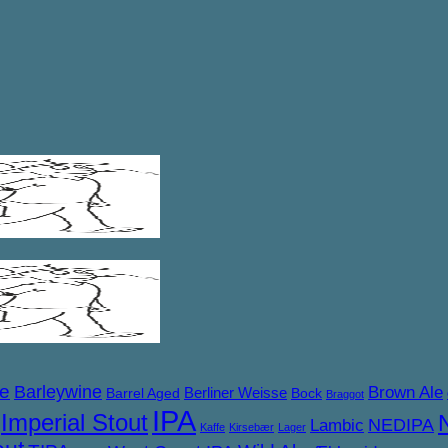
ne
Barleywine
Brown Ale
Berliner Weisse
Barrel Aged
Bock
Braggot
IPA
Imperial Stout
NEDIPA
Lambic
Kaffe
Kirsebær
Lager