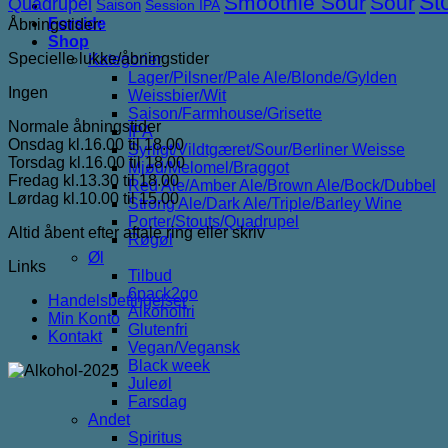
St
Smoothie Sour
Sour
Quadrupel
Saison
Session IPA
Forside
Åbningstider:
Shop
Specielle lukke/åbningstider
Kategorier
Lager/Pilsner/Pale Ale/Blonde/Gylden
Ingen
Weissbier/Wit
Saison/Farmhouse/Grisette
Normale åbningstider
IPA
Onsdag kl.16.00 til 18.00
Syrligt/Vildtgæret/Sour/Berliner Weisse
Torsdag kl.16.00 til 18.00
Mjød/Melomel/Braggot
Fredag kl.13.30 til 18.00
Red Ale/Amber Ale/Brown Ale/Bock/Dubbel
Lørdag kl.10.00 til 15.00
Strong Ale/Dark Ale/Triple/Barley Wine
Porter/Stouts/Quadrupel
Altid åbent efter aftale ring eller skriv
Røgøl
Øl
Links
Tilbud
6pack2go
Handelsbetingelser
Alkoholfri
Min Konto
Glutenfri
Kontakt
Vegan/Vegansk
Black week
Juleøl
Farsdag
Andet
Spiritus