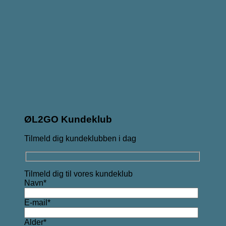
ØL2GO Kundeklub
Tilmeld dig kundeklubben i dag
Tilmeld dig til vores kundeklub
Navn*
E-mail*
Alder*