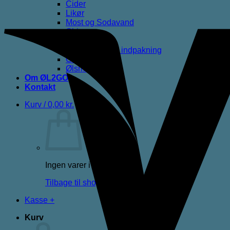
Cider
Likør
Most og Sodavand
Chips
Diverse
Gaveæsker og indpakning
Glas
Ølsmagning
Om ØL2GO
Kontakt
Kurv /
0,00
kr.
Ingen varer i kurven.
Tilbage til shoppen
Kasse
+
Kurv