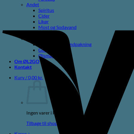
Andet
Spiritus
Cider
Likør
Most og Sodavand
Chips
Diverse
Gaveæsker og indpakning
Glas
Ølsmagning
Om ØL2GO
Kontakt
Kurv /
0,00
kr.
Ingen varer i kurven.
Tilbage til shoppen
Kasse
+