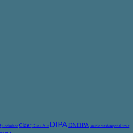
DIPA
DNEIPA
e
Cider
Dark Ale
Chokolade
Double Mash Imperial Stout