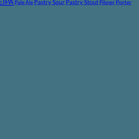
EIPA
Pastry Stout
Pastry Sour
Pale Ale
Pilsner
Porter
V