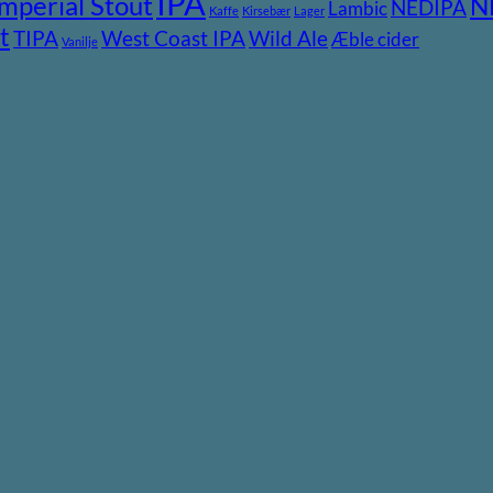
IPA
Imperial Stout
N
NEDIPA
Lambic
Kaffe
Kirsebær
Lager
t
TIPA
Wild Ale
West Coast IPA
Æble cider
Vanilje