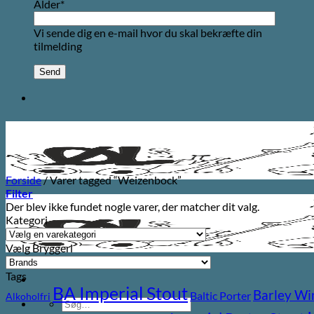
Alder*
Vi sende dig en e-mail hvor du skal bekræfte din
tilmelding
Forside
/
Varer tagged “Weizenbock”
Filter
Der blev ikke fundet nogle varer, der matcher dit valg.
Kategori
Vælg Bryggeri
Tags
BA Imperial Stout
Barley Wi
Baltic Porter
Alkoholfri
Søg