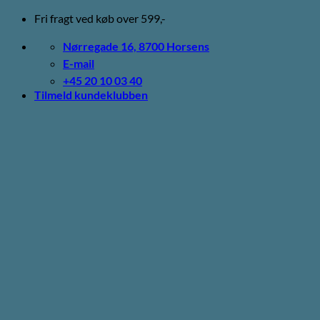
Fortsæt
Fri fragt ved køb over 599,-
til
indhold
Nørregade 16, 8700 Horsens
E-mail
+45 20 10 03 40
Tilmeld kundeklubben