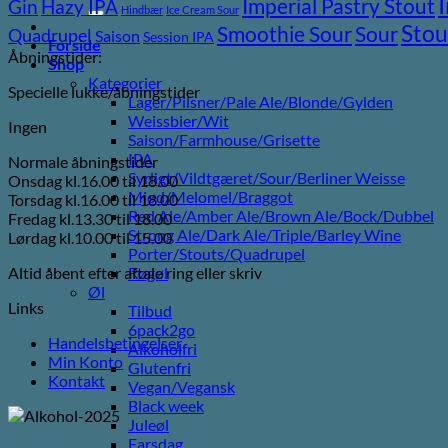
efter:
Imperial Pastry Stout
Gin
Hazy IPA
Hindbær
Ice Cream Sour
Stou
Sour
Smoothie Sour
Quadrupel
Saison
Session IPA
Forside
Åbningstider:
Shop
Kategorier
Specielle lukke/åbningstider
Lager/Pilsner/Pale Ale/Blonde/Gylden
Weissbier/Wit
Ingen
Saison/Farmhouse/Grisette
IPA
Normale åbningstider
Syrligt/Vildtgæret/Sour/Berliner Weisse
Onsdag kl.16.00 til 18.00
Mjød/Melomel/Braggot
Torsdag kl.16.00 til 18.00
Red Ale/Amber Ale/Brown Ale/Bock/Dubbel
Fredag kl.13.30 til 18.00
Strong Ale/Dark Ale/Triple/Barley Wine
Lørdag kl.10.00 til 15.00
Porter/Stouts/Quadrupel
Altid åbent efter aftale ring eller skriv
Røgøl
Øl
Links
Tilbud
6pack2go
Handelsbetingelser
Alkoholfri
Min Konto
Glutenfri
Kontakt
Vegan/Vegansk
Black week
Juleøl
Farsdag