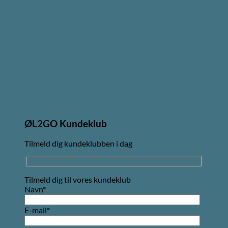
ØL2GO Kundeklub
Tilmeld dig kundeklubben i dag
Tilmeld dig til vores kundeklub
Navn*
E-mail*