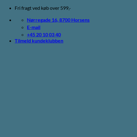
Fortsæt
Fri fragt ved køb over 599,-
til
indhold
Nørregade 16, 8700 Horsens
E-mail
+45 20 10 03 40
Tilmeld kundeklubben