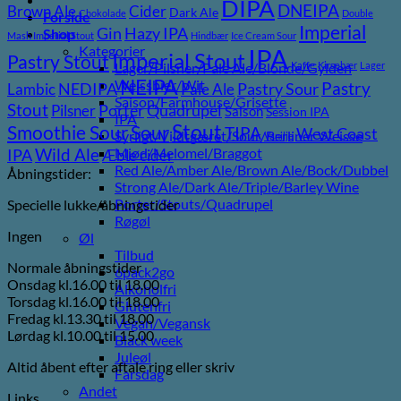
DIPA
DNEIPA
Brown Ale
Cider
Dark Ale
Chokolade
Double
Forside
Imperial
Gin
Hazy IPA
Shop
Mash Imperial Stout
Hindbær
Ice Cream Sour
Kategorier
IPA
Imperial Stout
Pastry Stout
Lager/Pilsner/Pale Ale/Blonde/Gylden
Kaffe
Kirsebær
Lager
NEIPA
Weissbier/Wit
Pastry
NEDIPA
Pastry Sour
Lambic
Pale Ale
Saison/Farmhouse/Grisette
Stout
Porter
Quadrupel
Pilsner
Saison
Session IPA
IPA
Stout
Sour
Smoothie Sour
TIPA
West Coast
Syrligt/Vildtgæret/Sour/Berliner Weisse
Vanilje
Wild Ale
Mjød/Melomel/Braggot
IPA
Æble cider
Red Ale/Amber Ale/Brown Ale/Bock/Dubbel
Åbningstider:
Strong Ale/Dark Ale/Triple/Barley Wine
Porter/Stouts/Quadrupel
Specielle lukke/åbningstider
Røgøl
Ingen
Øl
Tilbud
Normale åbningstider
6pack2go
Onsdag kl.16.00 til 18.00
Alkoholfri
Torsdag kl.16.00 til 18.00
Glutenfri
Fredag kl.13.30 til 18.00
Vegan/Vegansk
Lørdag kl.10.00 til 15.00
Black week
Juleøl
Altid åbent efter aftale ring eller skriv
Farsdag
Andet
Links