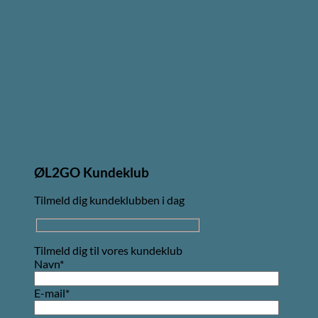
ØL2GO Kundeklub
Tilmeld dig kundeklubben i dag
Tilmeld dig til vores kundeklub
Navn*
E-mail*