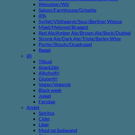
Weissbier/Wit
Saison/Farmhouse/Grisette
IPA
Syrligt/Vildtgæret/Sour/Berliner Weisse
Mjød/Melomel/Braggot
Red Ale/Amber Ale/Brown Ale/Bock/Dubbel
Strong Ale/Dark Ale/Triple/Barley Wine
Porter/Stouts/Quadrupel
Røgøl
Øl
Tilbud
6pack2go
Alkoholfri
Glutenfri
Vegan/Vegansk
Black week
Juleøl
Farsdag
Andet
Spiritus
Cider
Likør
Most og Sodavand