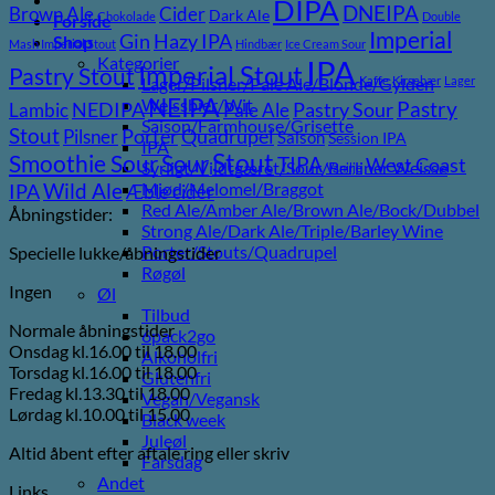
DIPA
DNEIPA
Brown Ale
Cider
Dark Ale
Chokolade
Double
Forside
Imperial
Gin
Hazy IPA
Shop
Mash Imperial Stout
Hindbær
Ice Cream Sour
Kategorier
IPA
Imperial Stout
Pastry Stout
Lager/Pilsner/Pale Ale/Blonde/Gylden
Kaffe
Kirsebær
Lager
NEIPA
Weissbier/Wit
Pastry
NEDIPA
Pastry Sour
Lambic
Pale Ale
Saison/Farmhouse/Grisette
Stout
Porter
Quadrupel
Pilsner
Saison
Session IPA
IPA
Stout
Sour
Smoothie Sour
TIPA
West Coast
Syrligt/Vildtgæret/Sour/Berliner Weisse
Vanilje
Wild Ale
Mjød/Melomel/Braggot
IPA
Æble cider
Red Ale/Amber Ale/Brown Ale/Bock/Dubbel
Åbningstider:
Strong Ale/Dark Ale/Triple/Barley Wine
Porter/Stouts/Quadrupel
Specielle lukke/åbningstider
Røgøl
Ingen
Øl
Tilbud
Normale åbningstider
6pack2go
Onsdag kl.16.00 til 18.00
Alkoholfri
Torsdag kl.16.00 til 18.00
Glutenfri
Fredag kl.13.30 til 18.00
Vegan/Vegansk
Lørdag kl.10.00 til 15.00
Black week
Juleøl
Altid åbent efter aftale ring eller skriv
Farsdag
Andet
Links