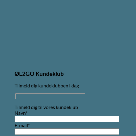
ØL2GO Kundeklub
Tilmeld dig kundeklubben i dag
Tilmeld dig til vores kundeklub
Navn*
E-mail*