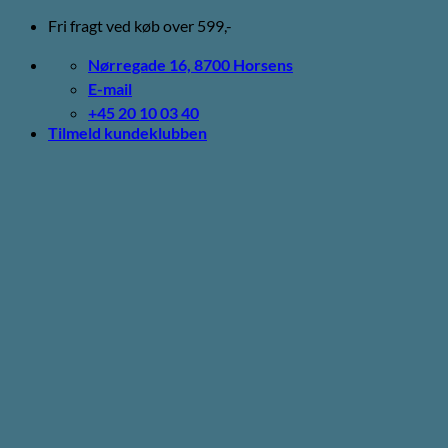
Fortsæt
Fri fragt ved køb over 599,-
til
indhold
Nørregade 16, 8700 Horsens
E-mail
+45 20 10 03 40
Tilmeld kundeklubben