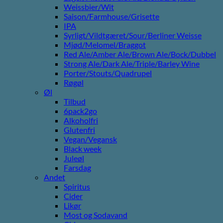
Weissbier/Wit
Saison/Farmhouse/Grisette
IPA
Syrligt/Vildtgæret/Sour/Berliner Weisse
Mjød/Melomel/Braggot
Red Ale/Amber Ale/Brown Ale/Bock/Dubbel
Strong Ale/Dark Ale/Triple/Barley Wine
Porter/Stouts/Quadrupel
Røgøl
Øl
Tilbud
6pack2go
Alkoholfri
Glutenfri
Vegan/Vegansk
Black week
Juleøl
Farsdag
Andet
Spiritus
Cider
Likør
Most og Sodavand