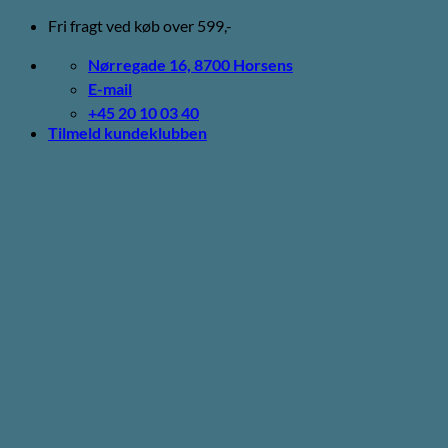
Fortsæt
Fri fragt ved køb over 599,-
til
indhold
Nørregade 16, 8700 Horsens
E-mail
+45 20 10 03 40
Tilmeld kundeklubben