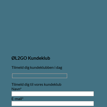
ØL2GO Kundeklub
Tilmeld dig kundeklubben i dag
Tilmeld dig til vores kundeklub
Navn*
E-mail*