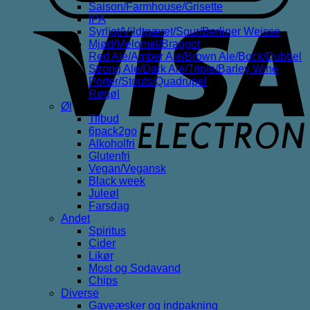
Saison/Farmhouse/Grisette
IPA
V
Syrligt/Vildtgæret/Sour/Berliner Weisse
E
Mjød/Melomel/Braggot
Red Ale/Amber Ale/Brown Ale/Bock/Dubbel
Strong Ale/Dark Ale/Triple/Barley Wine
Porter/Stouts/Quadrupel
Røgøl
Øl
Tilbud
6pack2go
Alkoholfri
Glutenfri
Vegan/Vegansk
Black week
Juleøl
Farsdag
Andet
Spiritus
Cider
Likør
Most og Sodavand
Chips
Diverse
Gaveæsker og indpakning