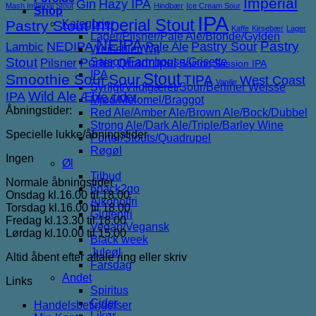
Imperial
Gin
Hazy IPA
Mash Imperial Stout
Hindbær
Ice Cream Sour
Shop
IPA
Imperial Stout
Pastry Stout
Kategorier
Kaffe
Kirsebær
Lager
Lager/Pilsner/Pale Ale/Blonde/Gylden
NEIPA
NEDIPA
Pastry Sour
Pastry
Lambic
Pale Ale
Weissbier/Wit
Stout
Porter
Saison/Farmhouse/Grisette
Quadrupel
Pilsner
Saison
Session IPA
IPA
Stout
Smoothie Sour
Sour
TIPA
West Coast
Vanilje
Syrligt/Vildtgæret/Sour/Berliner Weisse
IPA
Wild Ale
Æble cider
Mjød/Melomel/Braggot
Åbningstider:
Red Ale/Amber Ale/Brown Ale/Bock/Dubbel
Strong Ale/Dark Ale/Triple/Barley Wine
Specielle lukke/åbningstider
Porter/Stouts/Quadrupel
Røgøl
Ingen
Øl
Tilbud
Normale åbningstider
6pack2go
Onsdag kl.16.00 til 18.00
Alkoholfri
Torsdag kl.16.00 til 18.00
Glutenfri
Fredag kl.13.30 til 18.00
Vegan/Vegansk
Lørdag kl.10.00 til 15.00
Black week
Juleøl
Altid åbent efter aftale ring eller skriv
Farsdag
Andet
Links
Spiritus
Cider
Handelsbetingelser
Likør