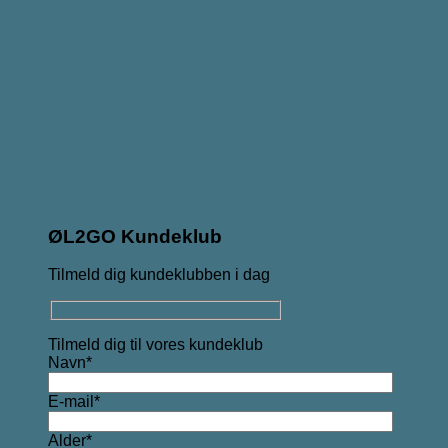
ØL2GO Kundeklub
Tilmeld dig kundeklubben i dag
Tilmeld dig til vores kundeklub
Navn*
E-mail*
Alder*