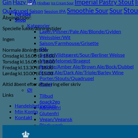
efter:
Imperial Pastry Stout
Gin
Hazy IPA
Hindbær
Ice Cream Sour
Stou
Sour
Smoothie Sour
Quadrupel
Saison
Session IPA
Forside
Åbningstider:
Shop
Kategorier
Specielle lukke/åbningstider
Lager/Pilsner/Pale Ale/Blonde/Gylden
Weissbier/Wit
Ingen
Saison/Farmhouse/Grisette
IPA
Normale åbningstider
Syrligt/Vildtgæret/Sour/Berliner Weisse
Onsdag kl.16.00 til 18.00
Mjød/Melomel/Braggot
Torsdag kl.16.00 til 18.00
Red Ale/Amber Ale/Brown Ale/Bock/Dubbel
Fredag kl.13.30 til 18.00
Strong Ale/Dark Ale/Triple/Barley Wine
Lørdag kl.10.00 til 15.00
Porter/Stouts/Quadrupel
Altid åbent efter aftale ring eller skriv
Røgøl
Øl
Links
Tilbud
6pack2go
Handelsbetingelser
Alkoholfri
Min Konto
Glutenfri
Kontakt
Vegan/Vegansk
Black week
Juleøl
Farsdag