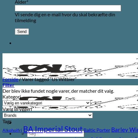
Alder*
Vi sende dig en e-mail hvor du skal bekræfte din
tilmelding
Forside
/
Varer tagged “Us Witbier”
Filter
Der blev ikke fundet nogle varer, der matcher dit valg.
Kategori
Vælg Bryggeri
Tags
BA Imperial Stout
Barley Wi
Baltic Porter
Alkoholfri
Søg