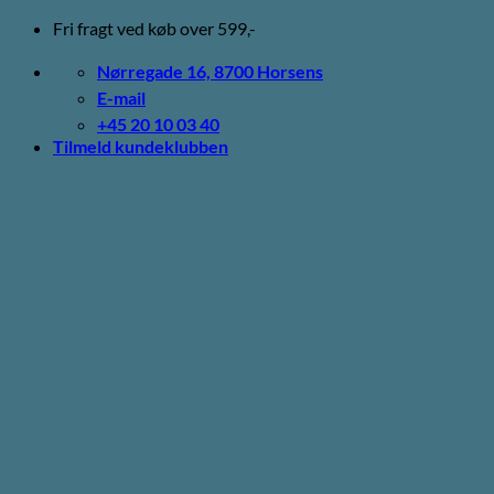
Fortsæt
Fri fragt ved køb over 599,-
til
indhold
Nørregade 16, 8700 Horsens
E-mail
+45 20 10 03 40
Tilmeld kundeklubben