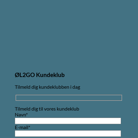
ØL2GO Kundeklub
Tilmeld dig kundeklubben i dag
Tilmeld dig til vores kundeklub
Navn*
E-mail*