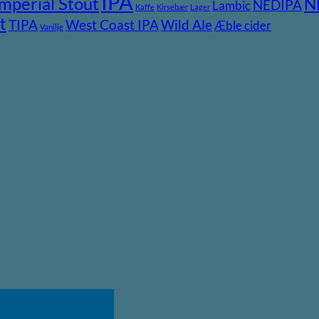
IPA
Imperial Stout
N
NEDIPA
Lambic
Kaffe
Kirsebær
Lager
t
TIPA
Wild Ale
West Coast IPA
Æble cider
Vanilje