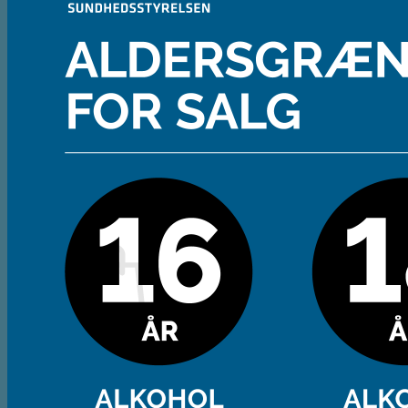
Andet
Spiritus
Cider
Likør
Most og Sodavand
Chips
Diverse
Gaveæsker og indpakning
Glas
Ølsmagning
Om ØL2GO
Kontakt
Kurv /
0,00
kr.
Ingen varer i kurven.
Tilbage til shoppen
Kasse
+