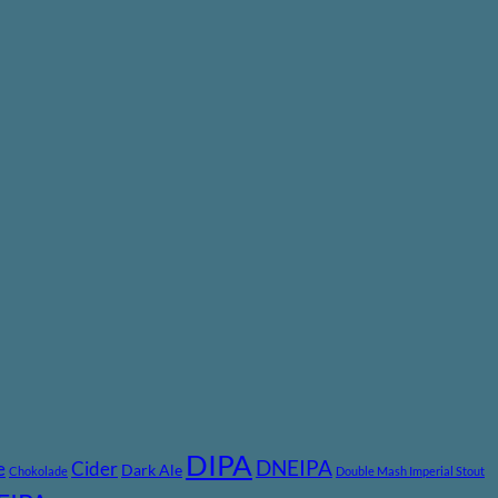
DIPA
DNEIPA
e
Cider
Dark Ale
Chokolade
Double Mash Imperial Stout