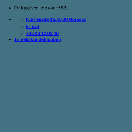
Fortsæt
Fri fragt ved køb over 599,-
til
indhold
Nørregade 16, 8700 Horsens
E-mail
+45 20 10 03 40
Tilmeld kundeklubben