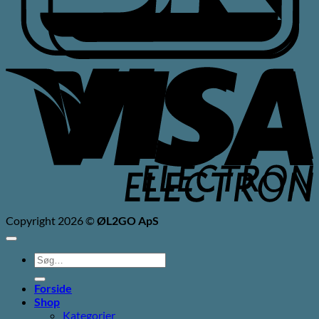
V
V
E
E
Copyright 2026 ©
ØL2GO ApS
Søg
efter:
Forside
Shop
Kategorier