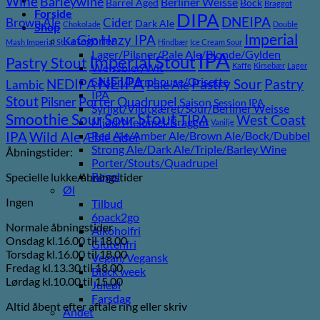
Wine
Barleywine
Berliner Weisse
Barrel Aged
Bock
Braggot
Forside
DIPA
DNEIPA
Brown Ale
Cider
Dark Ale
Chokolade
Double
Shop
Imperial
Gin
Hazy IPA
Kategorier
Mash Imperial Stout
Hindbær
Ice Cream Sour
Lager/Pilsner/Pale Ale/Blonde/Gylden
IPA
Imperial Stout
Pastry Stout
Weissbier/Wit
Kaffe
Kirsebær
Lager
NEIPA
Saison/Farmhouse/Grisette
Pastry
NEDIPA
Pastry Sour
Lambic
Pale Ale
IPA
Stout
Pilsner
Porter
Quadrupel
Saison
Session IPA
Syrligt/Vildtgæret/Sour/Berliner Weisse
Stout
Sour
Smoothie Sour
TIPA
West Coast
Mjød/Melomel/Braggot
Vanilje
Wild Ale
Red Ale/Amber Ale/Brown Ale/Bock/Dubbel
IPA
Æble cider
Strong Ale/Dark Ale/Triple/Barley Wine
Åbningstider:
Porter/Stouts/Quadrupel
Røgøl
Specielle lukke/åbningstider
Øl
Ingen
Tilbud
6pack2go
Normale åbningstider
Alkoholfri
Onsdag kl.16.00 til 18.00
Glutenfri
Torsdag kl.16.00 til 18.00
Vegan/Vegansk
Fredag kl.13.30 til 18.00
Black week
Lørdag kl.10.00 til 15.00
Juleøl
Farsdag
Altid åbent efter aftale ring eller skriv
Andet