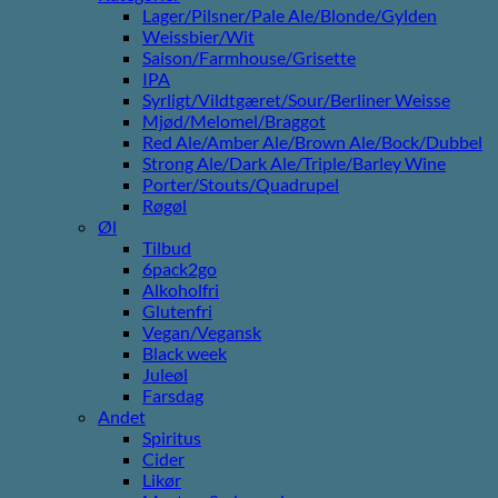
Lager/Pilsner/Pale Ale/Blonde/Gylden
Weissbier/Wit
Saison/Farmhouse/Grisette
IPA
Syrligt/Vildtgæret/Sour/Berliner Weisse
Mjød/Melomel/Braggot
Red Ale/Amber Ale/Brown Ale/Bock/Dubbel
Strong Ale/Dark Ale/Triple/Barley Wine
Porter/Stouts/Quadrupel
Røgøl
Øl
Tilbud
6pack2go
Alkoholfri
Glutenfri
Vegan/Vegansk
Black week
Juleøl
Farsdag
Andet
Spiritus
Cider
Likør