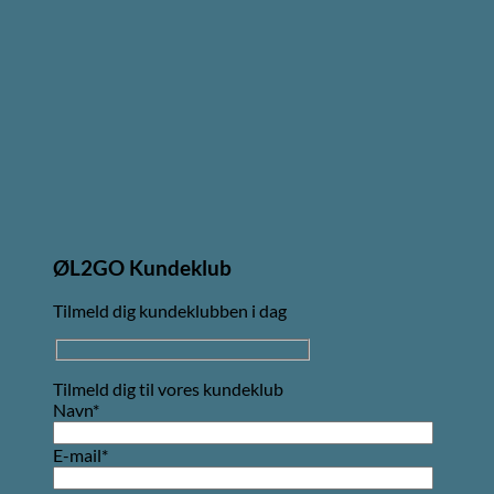
ØL2GO Kundeklub
Tilmeld dig kundeklubben i dag
Tilmeld dig til vores kundeklub
Navn*
E-mail*