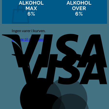
Kurv
V
Ingen varer i kurven.
Tilbage til shoppen
V
M
M