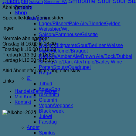
St
Smoothie Sour
Sour
Quadrupel
Saison
Session IPA
Forside
Åbningstider:
Shop
Specielle lukke/åbningstider
Kategorier
Lager/Pilsner/Pale Ale/Blonde/Gylden
Ingen
Weissbier/Wit
Saison/Farmhouse/Grisette
Normale åbningstider
IPA
Onsdag kl.16.00 til 18.00
Syrligt/Vildtgæret/Sour/Berliner Weisse
Torsdag kl.16.00 til 18.00
Mjød/Melomel/Braggot
Fredag kl.13.30 til 18.00
Red Ale/Amber Ale/Brown Ale/Bock/Dubbel
Lørdag kl.10.00 til 15.00
Strong Ale/Dark Ale/Triple/Barley Wine
Porter/Stouts/Quadrupel
Altid åbent efter aftale ring eller skriv
Røgøl
Øl
Links
Tilbud
6pack2go
Handelsbetingelser
Alkoholfri
Min Konto
Glutenfri
Kontakt
Vegan/Vegansk
Black week
Juleøl
Farsdag
Andet
Spiritus