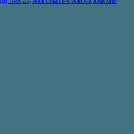
out
TIPA
West Coast IPA
Wild Ale
Æble cider
Vanilje