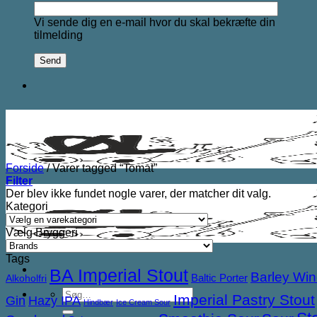
Vi sende dig en e-mail hvor du skal bekræfte din
tilmelding
Forside
/
Varer tagged “Tomat”
Filter
Der blev ikke fundet nogle varer, der matcher dit valg.
Kategori
Vælg Bryggeri
Tags
BA Imperial Stout
Barley Wi
Baltic Porter
Alkoholfri
Søg
Imperial Pastry Stout
Gin
Hazy IPA
Hindbær
Ice Cream Sour
efter: