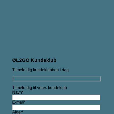
ØL2GO Kundeklub
Tilmeld dig kundeklubben i dag
Tilmeld dig til vores kundeklub
Navn*
E-mail*
Alder*