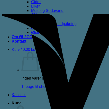
Cider
Likør
Most og Sodavand
Chips
Diverse
Gaveæsker og indpakning
Glas
Ølsmagning
Om ØL2GO
Kontakt
Kurv /
0,00
kr.
Ingen varer i kurven.
Tilbage til shoppen
Kasse
+
Kurv