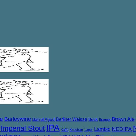
ne
Barleywine
Brown Ale
Berliner Weisse
Barrel Aged
Bock
Braggot
IPA
Imperial Stout
NEDIPA
Lambic
Kaffe
Kirsebær
Lager