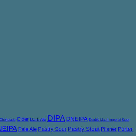
DIPA
DNEIPA
Cider
Dark Ale
Chokolade
Double Mash Imperial Stout
NEIPA
Pastry Sour
Pastry Stout
Porter
Pale Ale
Pilsner