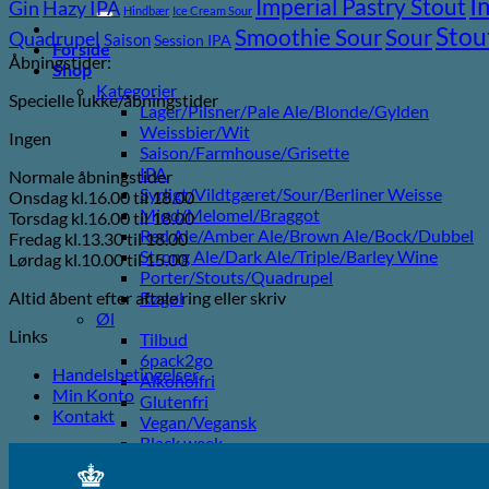
I
efter:
Imperial Pastry Stout
Gin
Hazy IPA
Hindbær
Ice Cream Sour
Stou
Sour
Smoothie Sour
Quadrupel
Saison
Session IPA
Forside
Åbningstider:
Shop
Kategorier
Specielle lukke/åbningstider
Lager/Pilsner/Pale Ale/Blonde/Gylden
Weissbier/Wit
Ingen
Saison/Farmhouse/Grisette
IPA
Normale åbningstider
Syrligt/Vildtgæret/Sour/Berliner Weisse
Onsdag kl.16.00 til 18.00
Mjød/Melomel/Braggot
Torsdag kl.16.00 til 18.00
Red Ale/Amber Ale/Brown Ale/Bock/Dubbel
Fredag kl.13.30 til 18.00
Strong Ale/Dark Ale/Triple/Barley Wine
Lørdag kl.10.00 til 15.00
Porter/Stouts/Quadrupel
Altid åbent efter aftale ring eller skriv
Røgøl
Øl
Links
Tilbud
6pack2go
Handelsbetingelser
Alkoholfri
Min Konto
Glutenfri
Kontakt
Vegan/Vegansk
Black week
Juleøl
Farsdag