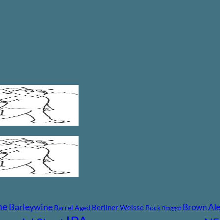
ne
Barleywine
Brown Al
Berliner Weisse
Barrel Aged
Bock
Braggot