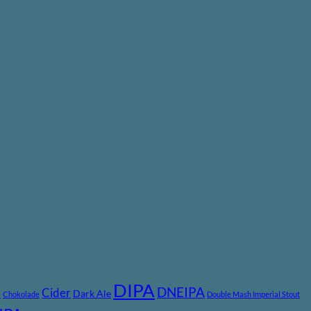
DIPA
DNEIPA
e
Cider
Dark Ale
Chokolade
Double Mash Imperial Stout