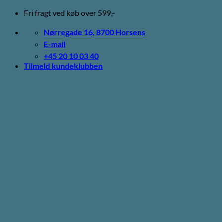
Fortsæt
Fri fragt ved køb over 599,-
til
indhold
Nørregade 16, 8700 Horsens
E-mail
+45 20 10 03 40
Tilmeld kundeklubben