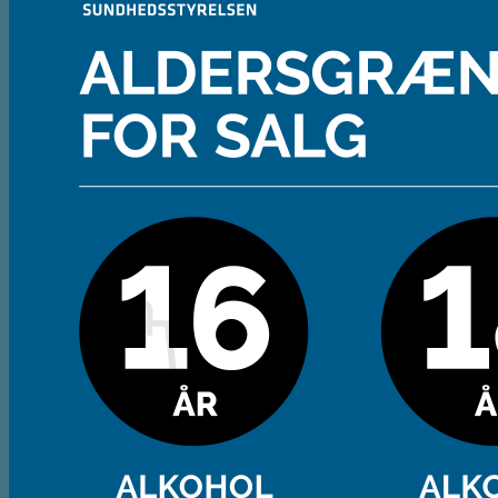
Andet
Spiritus
Cider
Likør
Most og Sodavand
Chips
Diverse
Gaveæsker og indpakning
Glas
Ølsmagning
Om ØL2GO
Kontakt
Kurv /
0,00
kr.
Ingen varer i kurven.
Tilbage til shoppen
Kasse
+