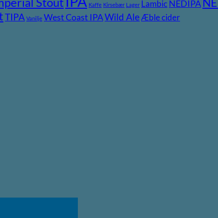
IPA
mperial Stout
NE
NEDIPA
Lambic
Kaffe
Kirsebær
Lager
t
TIPA
Wild Ale
West Coast IPA
Æble cider
Vanilje