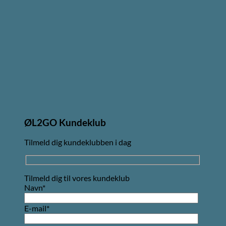
ØL2GO Kundeklub
Tilmeld dig kundeklubben i dag
Tilmeld dig til vores kundeklub
Navn*
E-mail*