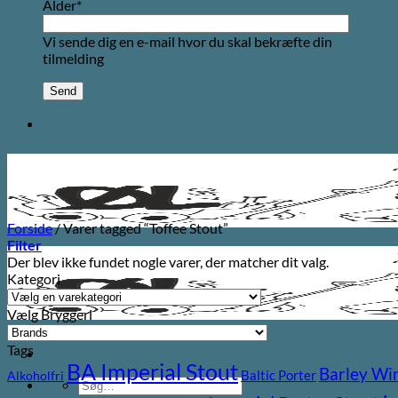
Alder*
Vi sende dig en e-mail hvor du skal bekræfte din
tilmelding
Forside
/
Varer tagged “Toffee Stout”
Filter
Der blev ikke fundet nogle varer, der matcher dit valg.
Kategori
Vælg Bryggeri
Tags
BA Imperial Stout
Barley Wi
Baltic Porter
Alkoholfri
Søg