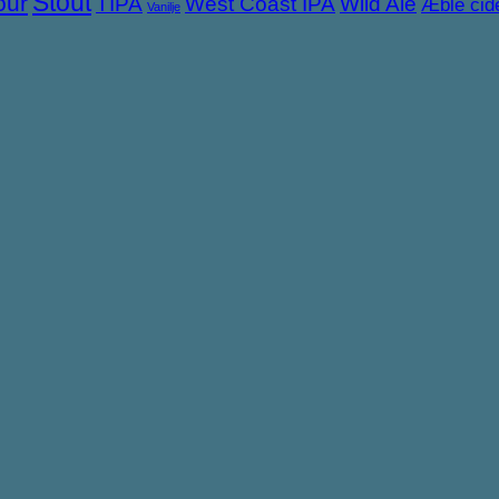
Stout
our
TIPA
West Coast IPA
Wild Ale
Æble cid
Vanilje