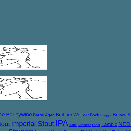
ne
Barleywine
Brown A
Berliner Weisse
Barrel Aged
Bock
Braggot
IPA
Imperial Stout
tout
NED
Lambic
Kaffe
Kirsebær
Lager