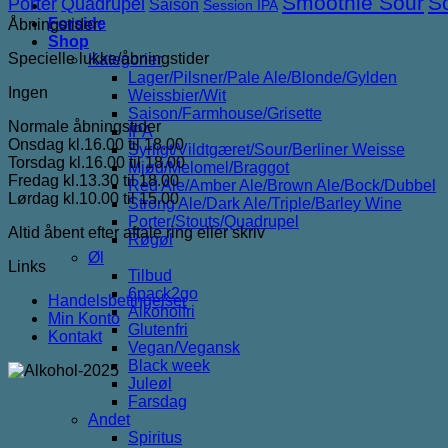
Smoothie Sour
S
Porter
Quadrupel
Saison
Session IPA
Forside
Åbningstider:
Shop
Specielle lukke/åbningstider
Kategorier
Lager/Pilsner/Pale Ale/Blonde/Gylden
Ingen
Weissbier/Wit
Saison/Farmhouse/Grisette
Normale åbningstider
IPA
Onsdag kl.16.00 til 18.00
Syrligt/Vildtgæret/Sour/Berliner Weisse
Torsdag kl.16.00 til 18.00
Mjød/Melomel/Braggot
Fredag kl.13.30 til 18.00
Red Ale/Amber Ale/Brown Ale/Bock/Dubbel
Lørdag kl.10.00 til 15.00
Strong Ale/Dark Ale/Triple/Barley Wine
Porter/Stouts/Quadrupel
Altid åbent efter aftale ring eller skriv
Røgøl
Øl
Links
Tilbud
6pack2go
Handelsbetingelser
Alkoholfri
Min Konto
Glutenfri
Kontakt
Vegan/Vegansk
Black week
Juleøl
Farsdag
Andet
Spiritus