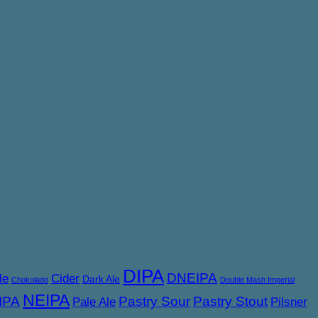
DIPA
DNEIPA
le
Cider
Dark Ale
Chokolade
Double Mash Imperial
NEIPA
IPA
Pastry Sour
Pastry Stout
Pale Ale
Pilsner