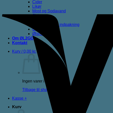
Cider
Likør
Most og Sodavand
Chips
Diverse
Gaveæsker og indpakning
Glas
Ølsmagning
Om ØL2GO
Kontakt
Kurv /
0,00
kr.
Ingen varer i kurven.
Tilbage til shoppen
Kasse
+
Kurv