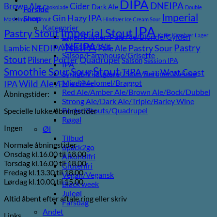
DIPA
DNEIPA
Brown Ale
Cider
Dark Ale
Chokolade
Double
Forside
Imperial
Gin
Hazy IPA
Shop
Mash Imperial Stout
Hindbær
Ice Cream Sour
Kategorier
IPA
Imperial Stout
Pastry Stout
Lager/Pilsner/Pale Ale/Blonde/Gylden
Kaffe
Kirsebær
Lager
NEIPA
Weissbier/Wit
Pastry
NEDIPA
Pastry Sour
Lambic
Pale Ale
Saison/Farmhouse/Grisette
Stout
Porter
Quadrupel
Pilsner
Saison
Session IPA
IPA
Stout
Sour
Smoothie Sour
TIPA
West Coast
Syrligt/Vildtgæret/Sour/Berliner Weisse
Vanilje
Wild Ale
Mjød/Melomel/Braggot
IPA
Æble cider
Red Ale/Amber Ale/Brown Ale/Bock/Dubbel
Åbningstider:
Strong Ale/Dark Ale/Triple/Barley Wine
Porter/Stouts/Quadrupel
Specielle lukke/åbningstider
Røgøl
Ingen
Øl
Tilbud
Normale åbningstider
6pack2go
Onsdag kl.16.00 til 18.00
Alkoholfri
Torsdag kl.16.00 til 18.00
Glutenfri
Fredag kl.13.30 til 18.00
Vegan/Vegansk
Lørdag kl.10.00 til 15.00
Black week
Juleøl
Altid åbent efter aftale ring eller skriv
Farsdag
Andet
Links