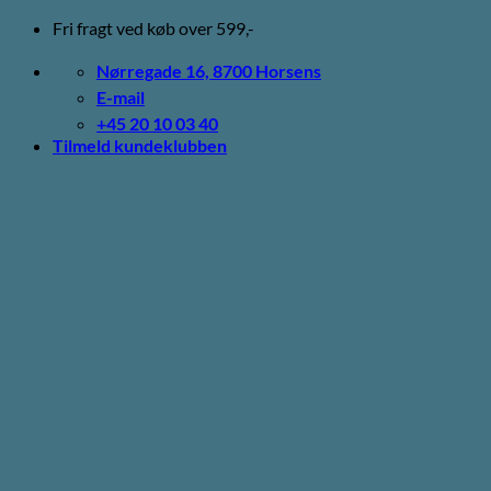
Fortsæt
Fri fragt ved køb over 599,-
til
indhold
Nørregade 16, 8700 Horsens
E-mail
+45 20 10 03 40
Tilmeld kundeklubben