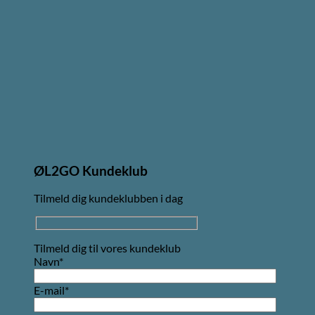
ØL2GO Kundeklub
Tilmeld dig kundeklubben i dag
Tilmeld dig til vores kundeklub
Navn*
E-mail*