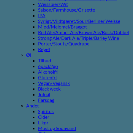
Weissbier/Wit
Saison/Farmhouse/Grisette
IPA
Syrligt/Vildtgæret/Sour/Berliner Weisse
Mjød/Melomel/Braggot
Red Ale/Amber Ale/Brown Ale/Bock/Dubbel
Strong Ale/Dark Ale/Triple/Barley Wine
Porter/Stouts/Quadrupel
Røgøl
Øl
Tilbud
6pack2go
Alkoholfri
Glutenfri
Vegan/Vegansk
Black week
Juleøl
Farsdag
Andet
Spiritus
Cider
Likør
Most og Sodavand