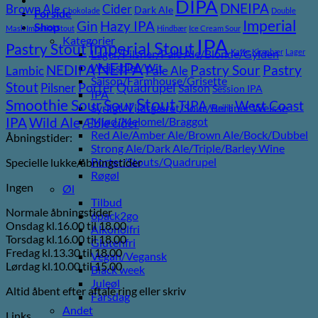
DIPA
DNEIPA
Brown Ale
Cider
Dark Ale
Chokolade
Double
Forside
Imperial
Gin
Hazy IPA
Shop
Mash Imperial Stout
Hindbær
Ice Cream Sour
Kategorier
IPA
Imperial Stout
Pastry Stout
Lager/Pilsner/Pale Ale/Blonde/Gylden
Kaffe
Kirsebær
Lager
NEIPA
Weissbier/Wit
Pastry
NEDIPA
Pastry Sour
Lambic
Pale Ale
Saison/Farmhouse/Grisette
Stout
Pilsner
Porter
Quadrupel
Saison
Session IPA
IPA
Stout
Sour
Smoothie Sour
TIPA
West Coast
Syrligt/Vildtgæret/Sour/Berliner Weisse
Vanilje
Wild Ale
Mjød/Melomel/Braggot
IPA
Æble cider
Red Ale/Amber Ale/Brown Ale/Bock/Dubbel
Åbningstider:
Strong Ale/Dark Ale/Triple/Barley Wine
Porter/Stouts/Quadrupel
Specielle lukke/åbningstider
Røgøl
Ingen
Øl
Tilbud
Normale åbningstider
6pack2go
Onsdag kl.16.00 til 18.00
Alkoholfri
Torsdag kl.16.00 til 18.00
Glutenfri
Fredag kl.13.30 til 18.00
Vegan/Vegansk
Lørdag kl.10.00 til 15.00
Black week
Juleøl
Altid åbent efter aftale ring eller skriv
Farsdag
Andet
Links