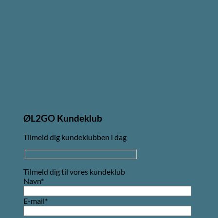
ØL2GO Kundeklub
Tilmeld dig kundeklubben i dag
Tilmeld dig til vores kundeklub
Navn*
E-mail*