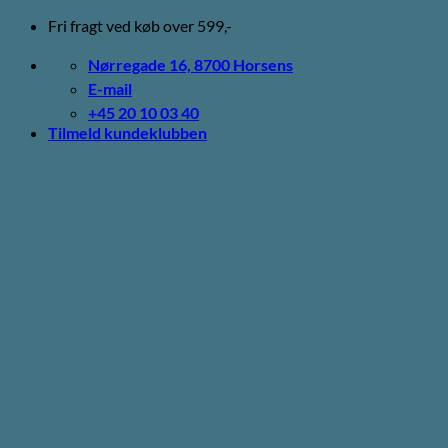
Fortsæt
Fri fragt ved køb over 599,-
til
indhold
Nørregade 16, 8700 Horsens
E-mail
+45 20 10 03 40
Tilmeld kundeklubben