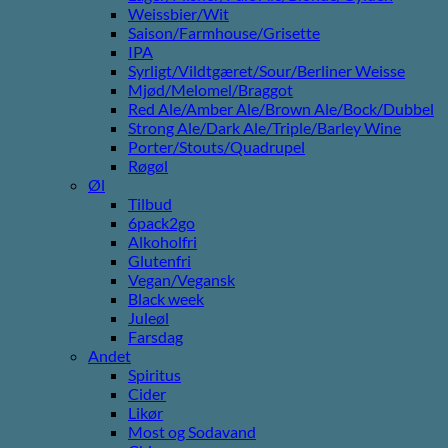
Weissbier/Wit
Saison/Farmhouse/Grisette
IPA
Syrligt/Vildtgæret/Sour/Berliner Weisse
Mjød/Melomel/Braggot
Red Ale/Amber Ale/Brown Ale/Bock/Dubbel
Strong Ale/Dark Ale/Triple/Barley Wine
Porter/Stouts/Quadrupel
Røgøl
Øl
Tilbud
6pack2go
Alkoholfri
Glutenfri
Vegan/Vegansk
Black week
Juleøl
Farsdag
Andet
Spiritus
Cider
Likør
Most og Sodavand