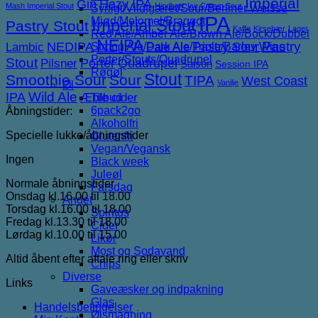
Imperial
Gin
Hazy IPA
Mash Imperial Stout
Hindbær
Ice Cream Sour
Syrligt/Vildtgæret/Sour/Berliner Weisse
IPA
Mjød/Melomel/Braggot
Imperial Stout
Pastry Stout
Kaffe
Kirsebær
Lager
Red Ale/Amber Ale/Brown Ale/Bock/Dubbel
NEIPA
NEDIPA
Pastry Sour
Pastry
Lambic
Strong Ale/Dark Ale/Triple/Barley Wine
Pale Ale
Porter/Stouts/Quadrupel
Stout
Porter
Quadrupel
Pilsner
Saison
Session IPA
Røgøl
Stout
Smoothie Sour
Sour
TIPA
West Coast
Vanilje
Øl
IPA
Wild Ale
Æble cider
Tilbud
6pack2go
Åbningstider:
Alkoholfri
Specielle lukke/åbningstider
Glutenfri
Vegan/Vegansk
Ingen
Black week
Juleøl
Normale åbningstider
Farsdag
Onsdag kl.16.00 til 18.00
Andet
Torsdag kl.16.00 til 18.00
Spiritus
Fredag kl.13.30 til 18.00
Cider
Lørdag kl.10.00 til 15.00
Likør
Most og Sodavand
Altid åbent efter aftale ring eller skriv
Chips
Diverse
Links
Gaveæsker og indpakning
Glas
Handelsbetingelser
Ølsmagning