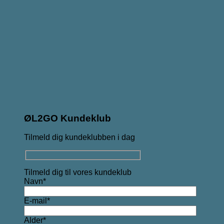
ØL2GO Kundeklub
Tilmeld dig kundeklubben i dag
Tilmeld dig til vores kundeklub
Navn*
E-mail*
Alder*