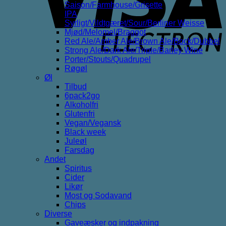
Saison/Farmhouse/Grisette
IPA
Syrligt/Vildtgæret/Sour/Berliner Weisse
Mjød/Melomel/Braggot
Red Ale/Amber Ale/Brown Ale/Bock/Dubbel
Strong Ale/Dark Ale/Triple/Barley Wine
Porter/Stouts/Quadrupel
Røgøl
Øl
Tilbud
6pack2go
Alkoholfri
Glutenfri
Vegan/Vegansk
Black week
Juleøl
Farsdag
Andet
Spiritus
Cider
Likør
Most og Sodavand
Chips
Diverse
Gaveæsker og indpakning