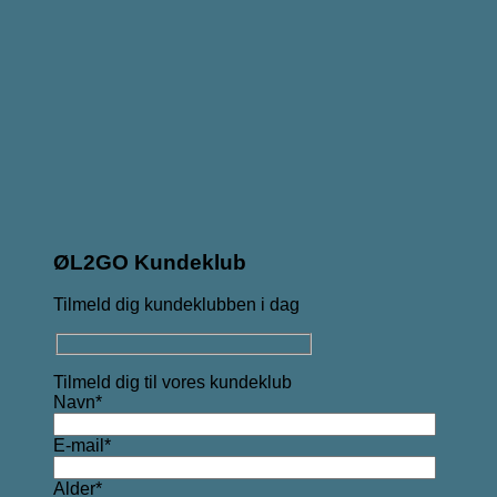
ØL2GO Kundeklub
Tilmeld dig kundeklubben i dag
Tilmeld dig til vores kundeklub
Navn*
E-mail*
Alder*