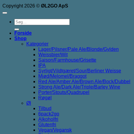
Copyright 2026 ©
ØL2GO ApS
Søg
efter:
Forside
Shop
Kategorier
Lager/Pilsner/Pale Ale/Blonde/Gylden
Weissbier/Wit
Saison/Farmhouse/Grisette
IPA
Syrligt/Vildtgæret/Sour/Berliner Weisse
Mjød/Melomel/Braggot
Red Ale/Amber Ale/Brown Ale/Bock/Dubbel
Strong Ale/Dark Ale/Triple/Barley Wine
Porter/Stouts/Quadrupel
Røgøl
Øl
Tilbud
6pack2go
Alkoholfri
Glutenfri
Vegan/Vegansk