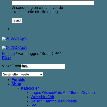
Vi sende dig en e-mail hvor du
skal bekræfte din tilmelding
Forside
/
Varer tagged “Sour DIPA”
Filter
Søg
Viser 1 resultat
efter:
Forside
Shop
Kategorier
Lager/Pilsner/Pale Ale/Blonde/Gylden
Weissbier/Wit
Saison/Farmhouse/Grisette
IPA