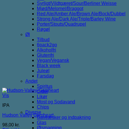
Syrligt/Vildtgæret/Sour/Berliner Weisse
Mjød/Melomel/Braggot
Red Ale/Amber Ale/Brown Ale/Bock/Dubbel
Strong Ale/Dark Ale/Triple/Barley Wine
Porter/Stouts/Quadrupel
Røgøl
Øl
Tilbud
6pack2go
Alkoholfri
Glutenfri
Vegan/Vegansk
Black week
Juleøl
Farsdag
Andet
Spiritus
Cider
Vis
Likør
Most og Sodavand
IPA
Chips
Diverse
Hudson Valley Gemheart
Gaveæsker og indpakning
Glas
98,00
kr.
Ølsmagning