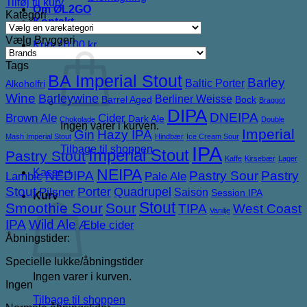
Tilføj til kurv
Om ØL2GO
Kategori
Kontakt
Vælg Bryggeri
Kurv /
0,00
kr.
Tags
BA Imperial Stout
Barley
Baltic Porter
Alkoholfri
Wine
Barleywine
Berliner Weisse
Barrel Aged
Bock
Braggot
DIPA
DNEIPA
Brown Ale
Cider
Dark Ale
Chokolade
Double
Ingen varer i kurven.
Imperial
Gin
Hazy IPA
Mash Imperial Stout
Hindbær
Ice Cream Sour
IPA
Tilbage til shoppen
Imperial Stout
Pastry Stout
Kaffe
Kirsebær
Lager
NEIPA
Kasse
+
NEDIPA
Pastry Sour
Pastry
Lambic
Pale Ale
Stout
Porter
Quadrupel
Pilsner
Saison
Session IPA
Kurv
Stout
Smoothie Sour
Sour
TIPA
West Coast
Vanilje
IPA
Wild Ale
Æble cider
Åbningstider:
Specielle lukke/åbningstider
Ingen varer i kurven.
Ingen
Tilbage til shoppen