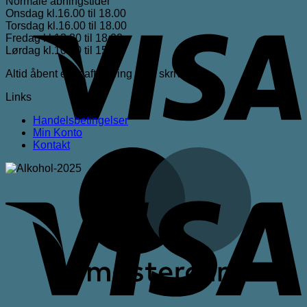
Normale åbningstider
Onsdag kl.16.00 til 18.00
V
Torsdag kl.16.00 til 18.00
Fredag kl.13.30 til 18.00
Lørdag kl.10.00 til 15.00
Altid åbent efter aftale ring eller skriv
Links
Handelsbetingelser
Min Konto
Kontakt
M
V