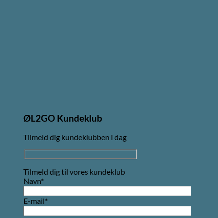
ØL2GO Kundeklub
Tilmeld dig kundeklubben i dag
Tilmeld dig til vores kundeklub
Navn*
E-mail*