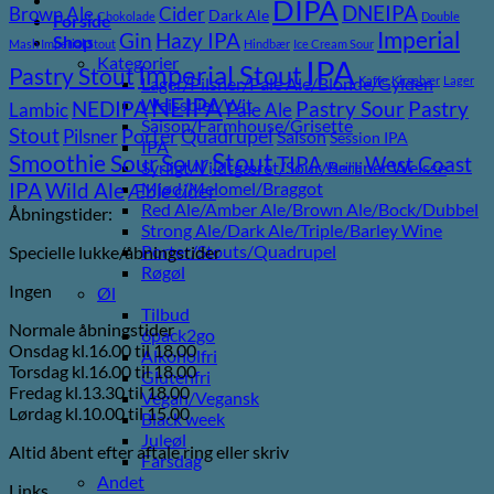
DIPA
DNEIPA
Brown Ale
Cider
Dark Ale
Chokolade
Double
Forside
Imperial
Gin
Hazy IPA
Shop
Mash Imperial Stout
Hindbær
Ice Cream Sour
Kategorier
IPA
Imperial Stout
Pastry Stout
Lager/Pilsner/Pale Ale/Blonde/Gylden
Kaffe
Kirsebær
Lager
NEIPA
Weissbier/Wit
Pastry
NEDIPA
Pastry Sour
Lambic
Pale Ale
Saison/Farmhouse/Grisette
Stout
Pilsner
Porter
Quadrupel
Saison
Session IPA
IPA
Stout
Sour
Smoothie Sour
TIPA
West Coast
Syrligt/Vildtgæret/Sour/Berliner Weisse
Vanilje
Wild Ale
Mjød/Melomel/Braggot
IPA
Æble cider
Red Ale/Amber Ale/Brown Ale/Bock/Dubbel
Åbningstider:
Strong Ale/Dark Ale/Triple/Barley Wine
Porter/Stouts/Quadrupel
Specielle lukke/åbningstider
Røgøl
Ingen
Øl
Tilbud
Normale åbningstider
6pack2go
Onsdag kl.16.00 til 18.00
Alkoholfri
Torsdag kl.16.00 til 18.00
Glutenfri
Fredag kl.13.30 til 18.00
Vegan/Vegansk
Lørdag kl.10.00 til 15.00
Black week
Juleøl
Altid åbent efter aftale ring eller skriv
Farsdag
Andet
Links