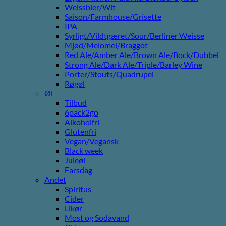
Weissbier/Wit
Saison/Farmhouse/Grisette
IPA
Syrligt/Vildtgæret/Sour/Berliner Weisse
Mjød/Melomel/Braggot
Red Ale/Amber Ale/Brown Ale/Bock/Dubbel
Strong Ale/Dark Ale/Triple/Barley Wine
Porter/Stouts/Quadrupel
Røgøl
Øl
Tilbud
6pack2go
Alkoholfri
Glutenfri
Vegan/Vegansk
Black week
Juleøl
Farsdag
Andet
Spiritus
Cider
Likør
Most og Sodavand