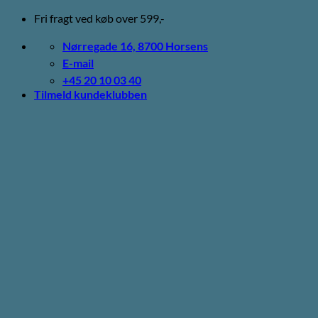
Fortsæt
Fri fragt ved køb over 599,-
til
indhold
Nørregade 16, 8700 Horsens
E-mail
+45 20 10 03 40
Tilmeld kundeklubben