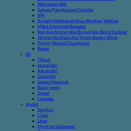
Weissbier/Wit
Saison/Farmhouse/Grisette
IPA
Syrligt/Vildtgæret/Sour/Berliner Weisse
Mjød/Melomel/Braggot
Red Ale/Amber Ale/Brown Ale/Bock/Dubbel
Strong Ale/Dark Ale/Triple/Barley Wine
Porter/Stouts/Quadrupel
Røgøl
Øl
Tilbud
6pack2go
Alkoholfri
Glutenfri
Vegan/Vegansk
Black week
Juleøl
Farsdag
Andet
Spiritus
Cider
Likør
Most og Sodavand