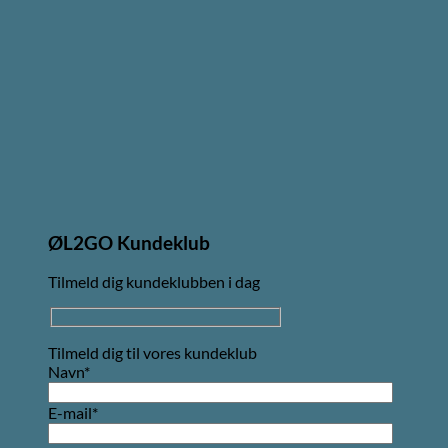
ØL2GO Kundeklub
Tilmeld dig kundeklubben i dag
Tilmeld dig til vores kundeklub
Navn*
E-mail*