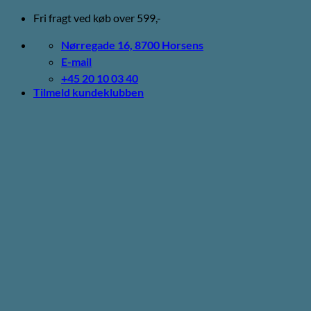
Fortsæt
Fri fragt ved køb over 599,-
til
indhold
Nørregade 16, 8700 Horsens
E-mail
+45 20 10 03 40
Tilmeld kundeklubben