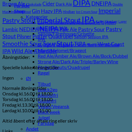
DIPA
DNEIPA
Brown Ale
Cider
Dark Ale
Chokolade
Double
Forside
Imperial
Gin
Hazy IPA
Shop
Mash Imperial Stout
Hindbær
Ice Cream Sour
Kategorier
IPA
Imperial Stout
Pastry Stout
Lager/Pilsner/Pale Ale/Blonde/Gylden
Kaffe
Kirsebær
Lager
NEIPA
Weissbier/Wit
Pastry
NEDIPA
Pastry Sour
Lambic
Pale Ale
Saison/Farmhouse/Grisette
Stout
Porter
Quadrupel
Pilsner
Saison
Session IPA
IPA
Stout
Sour
Smoothie Sour
TIPA
West Coast
Syrligt/Vildtgæret/Sour/Berliner Weisse
Vanilje
Wild Ale
Mjød/Melomel/Braggot
IPA
Æble cider
Red Ale/Amber Ale/Brown Ale/Bock/Dubbel
Åbningstider:
Strong Ale/Dark Ale/Triple/Barley Wine
Porter/Stouts/Quadrupel
Specielle lukke/åbningstider
Røgøl
Ingen
Øl
Tilbud
Normale åbningstider
6pack2go
Onsdag kl.16.00 til 18.00
Alkoholfri
Torsdag kl.16.00 til 18.00
Glutenfri
Fredag kl.13.30 til 18.00
Vegan/Vegansk
Lørdag kl.10.00 til 15.00
Black week
Juleøl
Altid åbent efter aftale ring eller skriv
Farsdag
Andet
Links