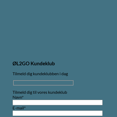
ØL2GO Kundeklub
Tilmeld dig kundeklubben i dag
Tilmeld dig til vores kundeklub
Navn*
E-mail*