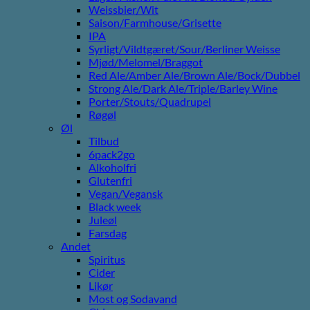
Weissbier/Wit
Saison/Farmhouse/Grisette
IPA
Syrligt/Vildtgæret/Sour/Berliner Weisse
Mjød/Melomel/Braggot
Red Ale/Amber Ale/Brown Ale/Bock/Dubbel
Strong Ale/Dark Ale/Triple/Barley Wine
Porter/Stouts/Quadrupel
Røgøl
Øl
Tilbud
6pack2go
Alkoholfri
Glutenfri
Vegan/Vegansk
Black week
Juleøl
Farsdag
Andet
Spiritus
Cider
Likør
Most og Sodavand