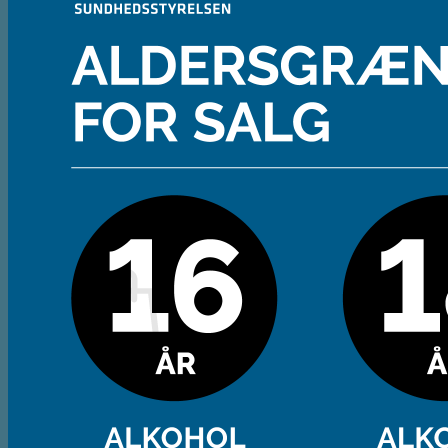
Andet
Spiritus
Cider
Likør
Most og Sodavand
Chips
Diverse
Gaveæsker og indpakning
Glas
Ølsmagning
Om ØL2GO
Kontakt
Kurv /
0,00
kr.
Ingen varer i kurven.
Tilbage til shoppen
Kasse
+