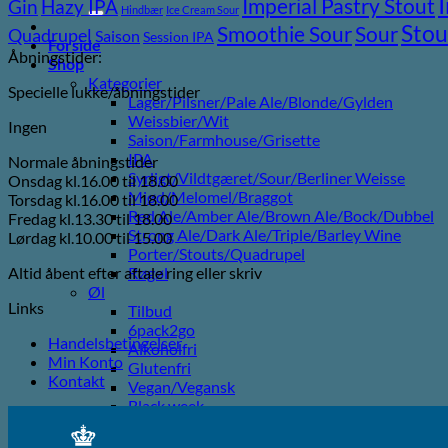
efter:
Imperial Pastry Stout
Gin
Hazy IPA
Hindbær
Ice Cream Sour
Stou
Sour
Smoothie Sour
Quadrupel
Saison
Session IPA
Forside
Åbningstider:
Shop
Kategorier
Specielle lukke/åbningstider
Lager/Pilsner/Pale Ale/Blonde/Gylden
Weissbier/Wit
Ingen
Saison/Farmhouse/Grisette
IPA
Normale åbningstider
Syrligt/Vildtgæret/Sour/Berliner Weisse
Onsdag kl.16.00 til 18.00
Mjød/Melomel/Braggot
Torsdag kl.16.00 til 18.00
Red Ale/Amber Ale/Brown Ale/Bock/Dubbel
Fredag kl.13.30 til 18.00
Strong Ale/Dark Ale/Triple/Barley Wine
Lørdag kl.10.00 til 15.00
Porter/Stouts/Quadrupel
Altid åbent efter aftale ring eller skriv
Røgøl
Øl
Links
Tilbud
6pack2go
Handelsbetingelser
Alkoholfri
Min Konto
Glutenfri
Kontakt
Vegan/Vegansk
Black week
Juleøl
Farsdag