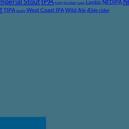
IPA
Imperial Stout
N
NEDIPA
Lambic
Kaffe
Kirsebær
Lager
t
TIPA
Wild Ale
West Coast IPA
Æble cider
Vanilje