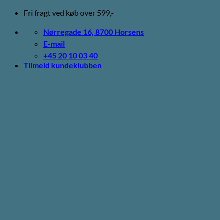
Fortsæt
Fri fragt ved køb over 599,-
til
indhold
Nørregade 16, 8700 Horsens
E-mail
+45 20 10 03 40
Tilmeld kundeklubben