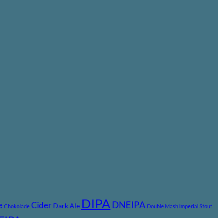
DIPA
DNEIPA
e
Cider
Dark Ale
Chokolade
Double Mash Imperial Stout