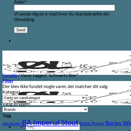
Alder*
Vi sende dig en e-mail hvor du skal bekræfte din
tilmelding
Forside
/
Varer tagged “Schwartz Bier”
Filter
Der blev ikke fundet nogle varer, der matcher dit valg.
Kategori
Vælg Bryggeri
Tags
BA Imperial Stout
Barley Wi
Baltic Porter
Alkoholfri
Søg