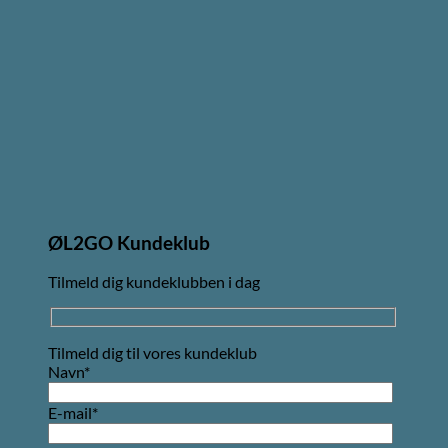
ØL2GO Kundeklub
Tilmeld dig kundeklubben i dag
Tilmeld dig til vores kundeklub
Navn*
E-mail*