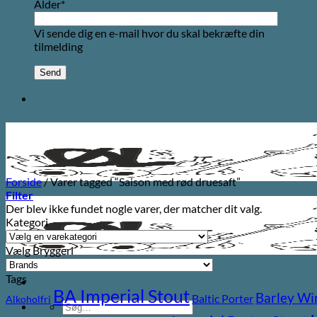
Alder*
Vi sende dig en e-mail hvor du skal bekræfte din
tilmelding
Forside
/
Varer tagged “Saison med rød druesaft”
Filter
Der blev ikke fundet nogle varer, der matcher dit valg.
Kategori
Vælg Bryggeri
Tags
BA Imperial Stout
Barley Wi
Baltic Porter
Alkoholfri
Søg