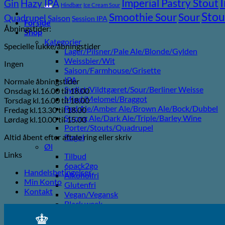
efter:
Imperial Pastry Stout
Gin
Hazy IPA
Hindbær
Ice Cream Sour
Stou
Sour
Smoothie Sour
Quadrupel
Saison
Session IPA
Forside
Åbningstider:
Shop
Kategorier
Specielle lukke/åbningstider
Lager/Pilsner/Pale Ale/Blonde/Gylden
Weissbier/Wit
Ingen
Saison/Farmhouse/Grisette
IPA
Normale åbningstider
Syrligt/Vildtgæret/Sour/Berliner Weisse
Onsdag kl.16.00 til 18.00
Mjød/Melomel/Braggot
Torsdag kl.16.00 til 18.00
Red Ale/Amber Ale/Brown Ale/Bock/Dubbel
Fredag kl.13.30 til 18.00
Strong Ale/Dark Ale/Triple/Barley Wine
Lørdag kl.10.00 til 15.00
Porter/Stouts/Quadrupel
Altid åbent efter aftale ring eller skriv
Røgøl
Øl
Links
Tilbud
6pack2go
Handelsbetingelser
Alkoholfri
Min Konto
Glutenfri
Kontakt
Vegan/Vegansk
Black week
Juleøl
Farsdag