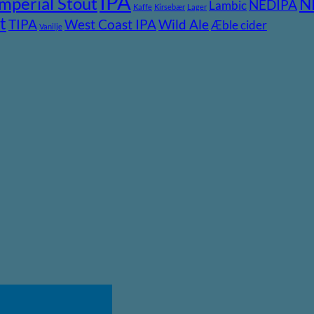
IPA
Imperial Stout
N
NEDIPA
Lambic
Kaffe
Kirsebær
Lager
t
TIPA
Wild Ale
West Coast IPA
Æble cider
Vanilje