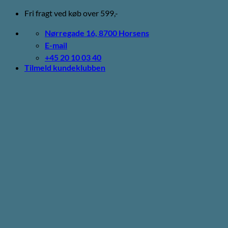
Fortsæt
Fri fragt ved køb over 599,-
til
indhold
Nørregade 16, 8700 Horsens
E-mail
+45 20 10 03 40
Tilmeld kundeklubben