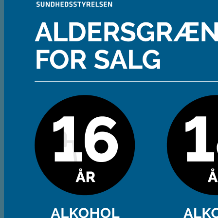
Andet
Spiritus
Cider
Likør
Most og Sodavand
Chips
Diverse
Gaveæsker og indpakning
Glas
Ølsmagning
Om ØL2GO
Kontakt
Kurv /
0,00
kr.
Ingen varer i kurven.
Tilbage til shoppen
Kasse
+