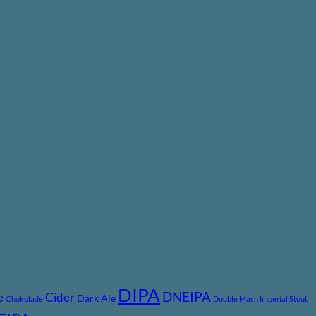
DIPA
DNEIPA
e
Cider
Dark Ale
Chokolade
Double Mash Imperial Stout