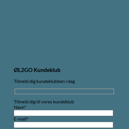
ØL2GO Kundeklub
Tilmeld dig kundeklubben i dag
Tilmeld dig til vores kundeklub
Navn*
E-mail*