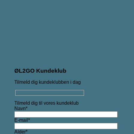
ØL2GO Kundeklub
Tilmeld dig kundeklubben i dag
Tilmeld dig til vores kundeklub
Navn*
E-mail*
Alder*