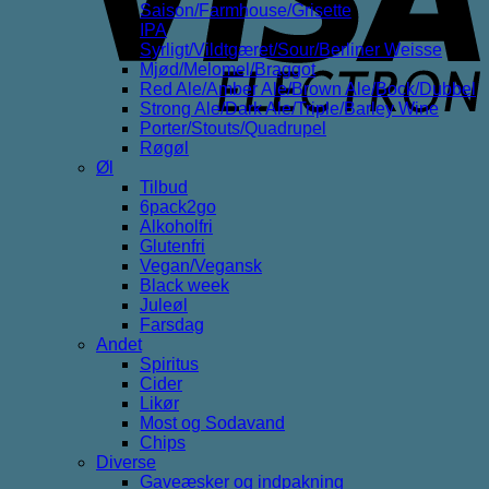
Saison/Farmhouse/Grisette
IPA
Syrligt/Vildtgæret/Sour/Berliner Weisse
Mjød/Melomel/Braggot
Red Ale/Amber Ale/Brown Ale/Bock/Dubbel
Strong Ale/Dark Ale/Triple/Barley Wine
Porter/Stouts/Quadrupel
Røgøl
Øl
Tilbud
6pack2go
Alkoholfri
Glutenfri
Vegan/Vegansk
Black week
Juleøl
Farsdag
Andet
Spiritus
Cider
Likør
Most og Sodavand
Chips
Diverse
Gaveæsker og indpakning