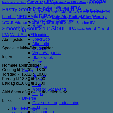
Imperial
Gin
Hazy IPA
Mash Imperial Stout
Hindbær
Ice Cream Sour
Syrligt/Vildtgæret/Sour/Berliner Weisse
IPA
Mjød/Melomel/Braggot
Imperial Stout
Pastry Stout
Kaffe
Kirsebær
Lager
Red Ale/Amber Ale/Brown Ale/Bock/Dubbel
NEIPA
NEDIPA
Pastry Sour
Pastry
Lambic
Strong Ale/Dark Ale/Triple/Barley Wine
Pale Ale
Porter/Stouts/Quadrupel
Stout
Porter
Quadrupel
Pilsner
Saison
Session IPA
Røgøl
Stout
Smoothie Sour
Sour
TIPA
West Coast
Vanilje
Øl
IPA
Wild Ale
Æble cider
Tilbud
6pack2go
Åbningstider:
Alkoholfri
Specielle lukke/åbningstider
Glutenfri
Vegan/Vegansk
Ingen
Black week
Juleøl
Normale åbningstider
Farsdag
Onsdag kl.16.00 til 18.00
Andet
Torsdag kl.16.00 til 18.00
Spiritus
Fredag kl.13.30 til 18.00
Cider
Lørdag kl.10.00 til 15.00
Likør
Most og Sodavand
Altid åbent efter aftale ring eller skriv
Chips
Diverse
Links
Gaveæsker og indpakning
Glas
Handelsbetingelser
Ølsmagning