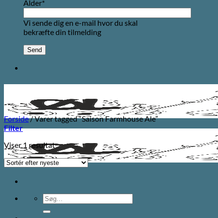
Alder*
Vi sende dig en e-mail hvor du skal
bekræfte din tilmelding
Forside
/
Varer tagged “Saison Farmhouse Ale”
Filter
Viser 1 resultat
Søg
efter: