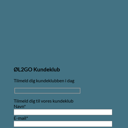
ØL2GO Kundeklub
Tilmeld dig kundeklubben i dag
Tilmeld dig til vores kundeklub
Navn*
E-mail*