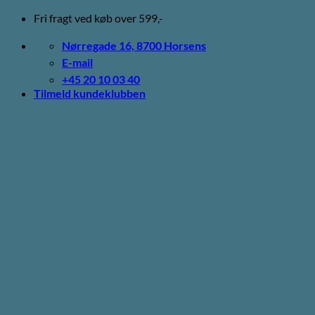
Fortsæt
Fri fragt ved køb over 599,-
til
indhold
Nørregade 16, 8700 Horsens
E-mail
+45 20 10 03 40
Tilmeld kundeklubben