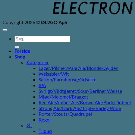
Copyright 2026 ©
ØL2GO ApS
Søg
efter:
Forside
Shop
Kategorier
Lager/Pilsner/Pale Ale/Blonde/Gylden
Weissbier/Wit
Saison/Farmhouse/Grisette
IPA
Syrligt/Vildtgæret/Sour/Berliner Weisse
Mjød/Melomel/Braggot
Red Ale/Amber Ale/Brown Ale/Bock/Dubbel
Strong Ale/Dark Ale/Triple/Barley Wine
Porter/Stouts/Quadrupel
Røgøl
Øl
Tilbud