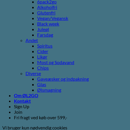
6pack2go
Alkoholfri
Glutenfri
Vegan/Vegansk
Black week
Juleøl
Farsdag
Andet
Spiritus
Cider
Likør
Most og Sodavand
Chips
Diverse
Gaveæsker og indpakning
Glas
Ølsmagning
Om ØL2GO
Kontakt
Sign Up
Join
Fri fragt ved køb over 599,-
Vi bruger kun nødvendig cookies