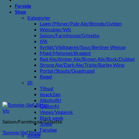
Forside
Shop
Kategorier
Lager/Pilsner/Pale Ale/Blonde/Gylden
Weissbier/Wit
Saison/Farmhouse/Grisette
IPA
Syrligt/Vildtgæret/Sour/Berliner Weisse
Mjød/Melomel/Braggot
Red Ale/Amber Ale/Brown Ale/Bock/Dubbel
Strong Ale/Dark Ale/Triple/Barley Wine
Porter/Stouts/Quadrupel
Røgøl
Øl
Tilbud
6pack2go
Alkoholfri
Glutenfri
Vis
Vegan/Vegansk
Black week
Saison/Farmhouse/Grisette
Juleøl
Farsdag
Tommie Sjef Bitter
Andet