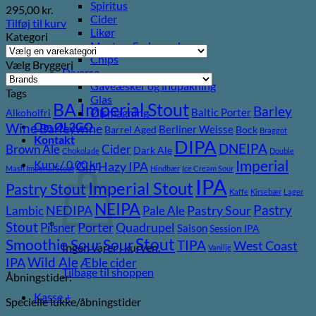
Spiritus
295,00
kr.
Cider
Tilføj til kurv
Likør
Kategori
Most og Sodavand
Chips
Vælg Bryggeri
Diverse
Gaveæsker og indpakning
Tags
Glas
BA Imperial Stout
Barley
Ølsmagning
Baltic Porter
Alkoholfri
Om ØL2GO
Wine
Barleywine
Berliner Weisse
Barrel Aged
Bock
Braggot
Kontakt
DIPA
DNEIPA
Brown Ale
Cider
Dark Ale
Chokolade
Double
Kurv /
0,00
kr.
Imperial
Gin
Hazy IPA
Mash Imperial Stout
Hindbær
Ice Cream Sour
IPA
Imperial Stout
Pastry Stout
Kaffe
Kirsebær
Lager
NEIPA
Pastry
NEDIPA
Pastry Sour
Lambic
Pale Ale
Stout
Porter
Quadrupel
Pilsner
Saison
Session IPA
Stout
Sour
Smoothie Sour
TIPA
West Coast
Ingen varer i kurven.
Vanilje
Wild Ale
IPA
Æble cider
Tilbage til shoppen
Åbningstider:
Kasse
+
Specielle lukke/åbningstider