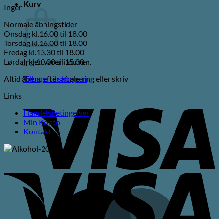
Kurv
Ingen
Normale åbningstider
Onsdag kl.16.00 til 18.00
Torsdag kl.16.00 til 18.00
Fredag kl.13.30 til 18.00
Lørdag kl.10.00 til 15.00
Ingen varer i kurven.
Altid åbent efter aftale ring eller skriv
Tilbage til shoppen
V
Links
Handelsbetingelser
Min Konto
Kontakt
V
M