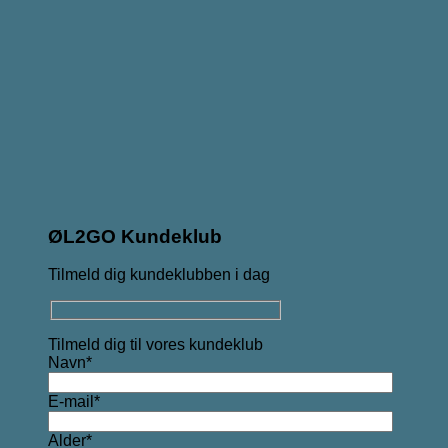
ØL2GO Kundeklub
Tilmeld dig kundeklubben i dag
Tilmeld dig til vores kundeklub
Navn*
E-mail*
Alder*