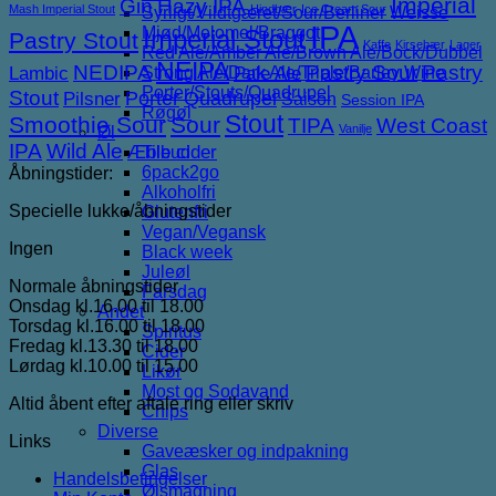
Imperial
Gin
Hazy IPA
Mash Imperial Stout
Hindbær
Ice Cream Sour
Syrligt/Vildtgæret/Sour/Berliner Weisse
IPA
Mjød/Melomel/Braggot
Imperial Stout
Pastry Stout
Kaffe
Kirsebær
Lager
Red Ale/Amber Ale/Brown Ale/Bock/Dubbel
NEIPA
NEDIPA
Pastry Sour
Pastry
Lambic
Strong Ale/Dark Ale/Triple/Barley Wine
Pale Ale
Porter/Stouts/Quadrupel
Stout
Porter
Quadrupel
Pilsner
Saison
Session IPA
Røgøl
Stout
Smoothie Sour
Sour
TIPA
West Coast
Vanilje
Øl
IPA
Wild Ale
Æble cider
Tilbud
6pack2go
Åbningstider:
Alkoholfri
Specielle lukke/åbningstider
Glutenfri
Vegan/Vegansk
Ingen
Black week
Juleøl
Normale åbningstider
Farsdag
Onsdag kl.16.00 til 18.00
Andet
Torsdag kl.16.00 til 18.00
Spiritus
Fredag kl.13.30 til 18.00
Cider
Lørdag kl.10.00 til 15.00
Likør
Most og Sodavand
Altid åbent efter aftale ring eller skriv
Chips
Diverse
Links
Gaveæsker og indpakning
Glas
Handelsbetingelser
Ølsmagning