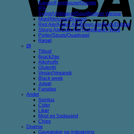
Saison/Farmhouse/Grisette
IPA
Syrligt/Vildtgæret/Sour/Berliner Weisse
Mjød/Melomel/Braggot
Red Ale/Amber Ale/Brown Ale/Bock/Dubbel
Strong Ale/Dark Ale/Triple/Barley Wine
Porter/Stouts/Quadrupel
Røgøl
Øl
Tilbud
6pack2go
Alkoholfri
Glutenfri
Vegan/Vegansk
Black week
Juleøl
Farsdag
Andet
Spiritus
Cider
Likør
Most og Sodavand
Chips
Diverse
Gaveæsker og indpakning