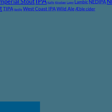
IPA
Imperial Stout
N
NEDIPA
Lambic
Kaffe
Kirsebær
Lager
t
TIPA
Wild Ale
West Coast IPA
Æble cider
Vanilje