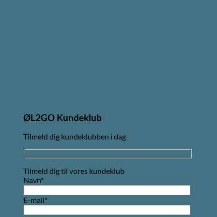
ØL2GO Kundeklub
Tilmeld dig kundeklubben i dag
Tilmeld dig til vores kundeklub
Navn*
E-mail*