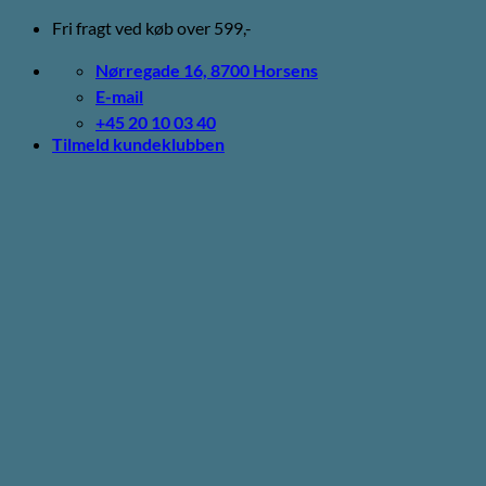
Fortsæt
Fri fragt ved køb over 599,-
til
indhold
Nørregade 16, 8700 Horsens
E-mail
+45 20 10 03 40
Tilmeld kundeklubben