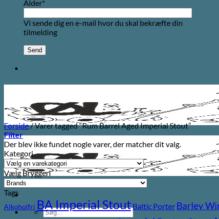
Alder*
Vi sende dig en e-mail hvor du skal bekræfte din
tilmelding
Forside
/
Varer tagged “Rum Barrel Aged Imperial Stout”
Filter
Der blev ikke fundet nogle varer, der matcher dit valg.
Kategori
Vælg Bryggeri
Tags
BA Imperial Stout
Barley Wi
Baltic Porter
Alkoholfri
Søg