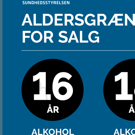
Andet
Spiritus
Cider
Likør
Most og Sodavand
Chips
Diverse
Gaveæsker og indpakning
Glas
Ølsmagning
Om ØL2GO
Kontakt
Kurv /
0,00
kr.
Ingen varer i kurven.
Tilbage til shoppen
Kasse
+