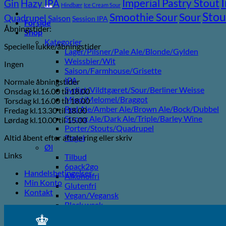
efter:
Imperial Pastry Stout
Gin
Hazy IPA
Hindbær
Ice Cream Sour
Stou
Sour
Smoothie Sour
Quadrupel
Saison
Session IPA
Forside
Åbningstider:
Shop
Kategorier
Specielle lukke/åbningstider
Lager/Pilsner/Pale Ale/Blonde/Gylden
Weissbier/Wit
Ingen
Saison/Farmhouse/Grisette
IPA
Normale åbningstider
Syrligt/Vildtgæret/Sour/Berliner Weisse
Onsdag kl.16.00 til 18.00
Mjød/Melomel/Braggot
Torsdag kl.16.00 til 18.00
Red Ale/Amber Ale/Brown Ale/Bock/Dubbel
Fredag kl.13.30 til 18.00
Strong Ale/Dark Ale/Triple/Barley Wine
Lørdag kl.10.00 til 15.00
Porter/Stouts/Quadrupel
Altid åbent efter aftale ring eller skriv
Røgøl
Øl
Links
Tilbud
6pack2go
Handelsbetingelser
Alkoholfri
Min Konto
Glutenfri
Kontakt
Vegan/Vegansk
Black week
Juleøl
Farsdag