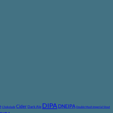
DIPA
DNEIPA
e
Cider
Dark Ale
Chokolade
Double Mash Imperial Stout