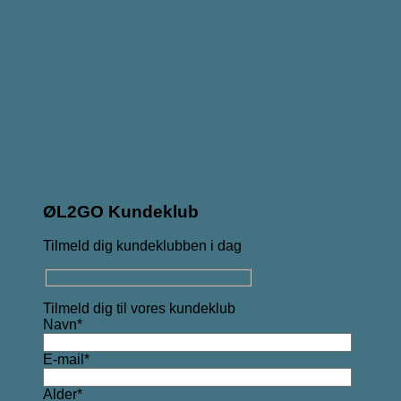
ØL2GO Kundeklub
Tilmeld dig kundeklubben i dag
Tilmeld dig til vores kundeklub
Navn*
E-mail*
Alder*