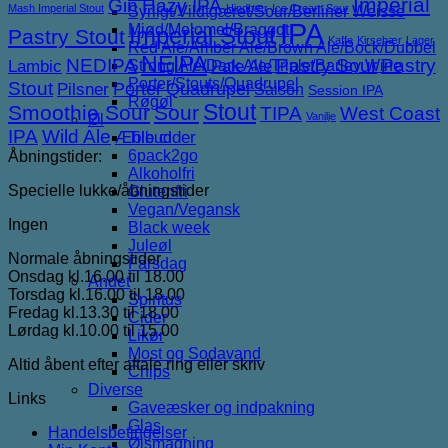
Imperial
Gin
Hazy IPA
Mash Imperial Stout
Hindbær
Ice Cream Sour
Syrligt/Vildtgæret/Sour/Berliner Weisse
IPA
Mjød/Melomel/Braggot
Imperial Stout
Pastry Stout
Kaffe
Kirsebær
Lager
Red Ale/Amber Ale/Brown Ale/Bock/Dubbel
NEIPA
NEDIPA
Pastry Sour
Pastry
Lambic
Strong Ale/Dark Ale/Triple/Barley Wine
Pale Ale
Porter/Stouts/Quadrupel
Stout
Porter
Quadrupel
Pilsner
Saison
Session IPA
Røgøl
Stout
Smoothie Sour
Sour
TIPA
West Coast
Vanilje
Øl
IPA
Wild Ale
Æble cider
Tilbud
6pack2go
Åbningstider:
Alkoholfri
Specielle lukke/åbningstider
Glutenfri
Vegan/Vegansk
Ingen
Black week
Juleøl
Normale åbningstider
Farsdag
Onsdag kl.16.00 til 18.00
Andet
Torsdag kl.16.00 til 18.00
Spiritus
Fredag kl.13.30 til 18.00
Cider
Lørdag kl.10.00 til 15.00
Likør
Most og Sodavand
Altid åbent efter aftale ring eller skriv
Chips
Diverse
Links
Gaveæsker og indpakning
Glas
Handelsbetingelser
Ølsmagning