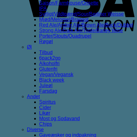
Saison/Farmhouse/Grisette
IPA
Syrligt/Vildtgæret/Sour/Berliner Weisse
Mjød/Melomel/Braggot
Red Ale/Amber Ale/Brown Ale/Bock/Dubbel
Strong Ale/Dark Ale/Triple/Barley Wine
Porter/Stouts/Quadrupel
Røgøl
Øl
Tilbud
6pack2go
Alkoholfri
Glutenfri
Vegan/Vegansk
Black week
Juleøl
Farsdag
Andet
Spiritus
Cider
Likør
Most og Sodavand
Chips
Diverse
Gaveæsker og indpakning