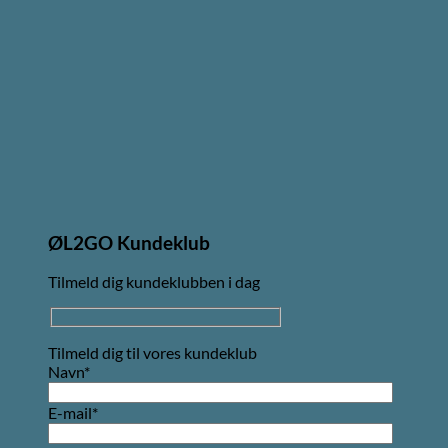
ØL2GO Kundeklub
Tilmeld dig kundeklubben i dag
Tilmeld dig til vores kundeklub
Navn*
E-mail*