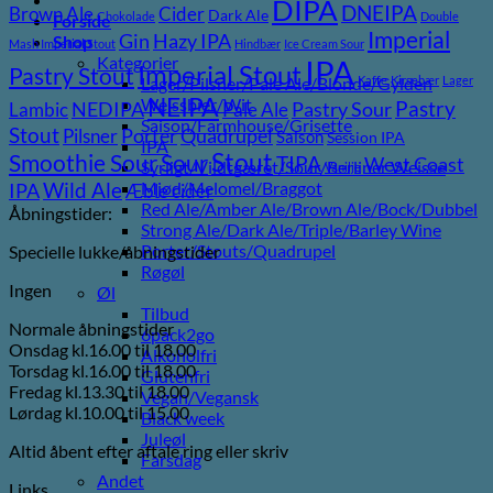
DIPA
DNEIPA
Brown Ale
Cider
Dark Ale
Chokolade
Double
Forside
Imperial
Gin
Hazy IPA
Shop
Mash Imperial Stout
Hindbær
Ice Cream Sour
Kategorier
IPA
Imperial Stout
Pastry Stout
Lager/Pilsner/Pale Ale/Blonde/Gylden
Kaffe
Kirsebær
Lager
NEIPA
Weissbier/Wit
Pastry
NEDIPA
Pastry Sour
Lambic
Pale Ale
Saison/Farmhouse/Grisette
Stout
Porter
Quadrupel
Pilsner
Saison
Session IPA
IPA
Stout
Sour
Smoothie Sour
TIPA
West Coast
Syrligt/Vildtgæret/Sour/Berliner Weisse
Vanilje
Wild Ale
Mjød/Melomel/Braggot
IPA
Æble cider
Red Ale/Amber Ale/Brown Ale/Bock/Dubbel
Åbningstider:
Strong Ale/Dark Ale/Triple/Barley Wine
Porter/Stouts/Quadrupel
Specielle lukke/åbningstider
Røgøl
Ingen
Øl
Tilbud
Normale åbningstider
6pack2go
Onsdag kl.16.00 til 18.00
Alkoholfri
Torsdag kl.16.00 til 18.00
Glutenfri
Fredag kl.13.30 til 18.00
Vegan/Vegansk
Lørdag kl.10.00 til 15.00
Black week
Juleøl
Altid åbent efter aftale ring eller skriv
Farsdag
Andet
Links