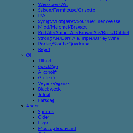
Weissbier/Wit
Saison/Farmhouse/Grisette
IPA
Syrligt/Vildtgæret/Sour/Berliner Weisse
Mjød/Melomel/Braggot
Red Ale/Amber Ale/Brown Ale/Bock/Dubbel
Strong Ale/Dark Ale/Triple/Barley Wine
Porter/Stouts/Quadrupel
Røgøl
Øl
Tilbud
6pack2go
Alkoholfri
Glutenfri
Vegan/Vegansk
Black week
Juleøl
Farsdag
Andet
Spiritus
Cider
Likør
Most og Sodavand