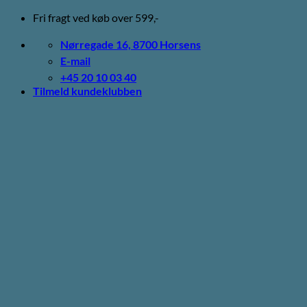
Fortsæt
Fri fragt ved køb over 599,-
til
indhold
Nørregade 16, 8700 Horsens
E-mail
+45 20 10 03 40
Tilmeld kundeklubben