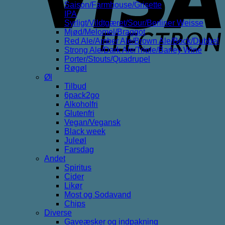
Saison/Farmhouse/Grisette
IPA
Syrligt/Vildtgæret/Sour/Berliner Weisse
Mjød/Melomel/Braggot
Red Ale/Amber Ale/Brown Ale/Bock/Dubbel
Strong Ale/Dark Ale/Triple/Barley Wine
Porter/Stouts/Quadrupel
Røgøl
Øl
Tilbud
6pack2go
Alkoholfri
Glutenfri
Vegan/Vegansk
Black week
Juleøl
Farsdag
Andet
Spiritus
Cider
Likør
Most og Sodavand
Chips
Diverse
Gaveæsker og indpakning