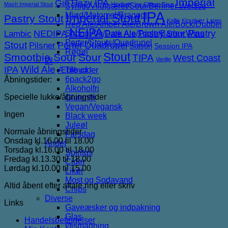
Imperial
Gin
Hazy IPA
Mash Imperial Stout
Hindbær
Ice Cream Sour
Syrligt/Vildtgæret/Sour/Berliner Weisse
IPA
Mjød/Melomel/Braggot
Imperial Stout
Pastry Stout
Kaffe
Kirsebær
Lager
Red Ale/Amber Ale/Brown Ale/Bock/Dubbel
NEIPA
NEDIPA
Pastry Sour
Pastry
Lambic
Strong Ale/Dark Ale/Triple/Barley Wine
Pale Ale
Porter/Stouts/Quadrupel
Stout
Porter
Quadrupel
Pilsner
Saison
Session IPA
Røgøl
Stout
Smoothie Sour
Sour
TIPA
West Coast
Vanilje
Øl
IPA
Wild Ale
Æble cider
Tilbud
6pack2go
Åbningstider:
Alkoholfri
Specielle lukke/åbningstider
Glutenfri
Vegan/Vegansk
Ingen
Black week
Juleøl
Normale åbningstider
Farsdag
Onsdag kl.16.00 til 18.00
Andet
Torsdag kl.16.00 til 18.00
Spiritus
Fredag kl.13.30 til 18.00
Cider
Lørdag kl.10.00 til 15.00
Likør
Most og Sodavand
Altid åbent efter aftale ring eller skriv
Chips
Diverse
Links
Gaveæsker og indpakning
Glas
Handelsbetingelser
Ølsmagning