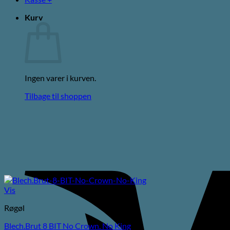
Kurv
Ingen varer i kurven.
Tilbage til shoppen
Vis
Røgøl
Blech.Brut 8 BIT No Crown. No King