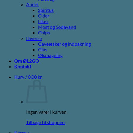
Andet
Spiritus
Cider
Likør
Most og Sodavand
Chips
Diverse
Gaveæsker og indpakning
Glas
Ølsmagning
Om ØL2GO
Kontakt
Kurv /
0,00
kr.
Ingen varer i kurven.
Tilbage til shoppen
Kasse
+