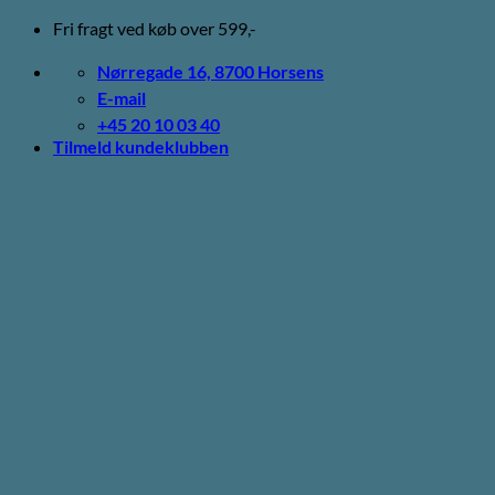
Fortsæt
Fri fragt ved køb over 599,-
til
indhold
Nørregade 16, 8700 Horsens
E-mail
+45 20 10 03 40
Tilmeld kundeklubben