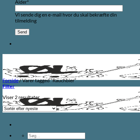
Alder*
Vi sende dig en e-mail hvor du skal bekræfte din
tilmelding
Forside
/
Varer tagged “Rauchbier”
Filter
Sorteret
Viser 2 resultater
efter
seneste
Søg