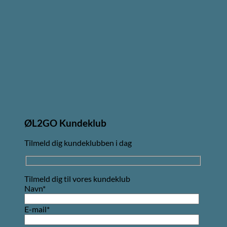
ØL2GO Kundeklub
Tilmeld dig kundeklubben i dag
Tilmeld dig til vores kundeklub
Navn*
E-mail*