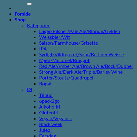
efter:
Forside
Shop
Kategorier
Lager/Pilsner/Pale Ale/Blonde/Gylden
Weissbier/Wit
Saison/Farmhouse/Grisette
IPA
Syrligt/Vildtgæret/Sour/Berliner Weisse
Mjød/Melomel/Braggot
Red Ale/Amber Ale/Brown Ale/Bock/Dubbel
Strong Ale/Dark Ale/Triple/Barley Wine
Porter/Stouts/Quadrupel
Røgøl
Øl
Tilbud
6pack2go
Alkoholfri
Glutenfri
Vegan/Vegansk
Black week
Juleøl
Farsdag