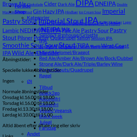
DIPA
DNEIPA
Brown Ale
Cider
Dark Ale
Chokolade
Double
Forside
Imperial
Gin
Hazy IPA
Shop
Mash Imperial Stout
Hindbær
Ice Cream Sour
Kategorier
IPA
Imperial Stout
Pastry Stout
Lager/Pilsner/Pale Ale/Blonde/Gylden
Kaffe
Kirsebær
Lager
NEIPA
Weissbier/Wit
Pastry
NEDIPA
Pastry Sour
Lambic
Pale Ale
Saison/Farmhouse/Grisette
Stout
Porter
Quadrupel
Pilsner
Saison
Session IPA
IPA
Stout
Sour
Smoothie Sour
TIPA
West Coast
Syrligt/Vildtgæret/Sour/Berliner Weisse
Vanilje
Wild Ale
Mjød/Melomel/Braggot
IPA
Æble cider
Red Ale/Amber Ale/Brown Ale/Bock/Dubbel
Åbningstider:
Strong Ale/Dark Ale/Triple/Barley Wine
Porter/Stouts/Quadrupel
Specielle lukke/åbningstider
Røgøl
Ingen
Øl
Tilbud
Normale åbningstider
6pack2go
Onsdag kl.16.00 til 18.00
Alkoholfri
Torsdag kl.16.00 til 18.00
Glutenfri
Fredag kl.13.30 til 18.00
Vegan/Vegansk
Lørdag kl.10.00 til 15.00
Black week
Juleøl
Altid åbent efter aftale ring eller skriv
Farsdag
Andet
Links