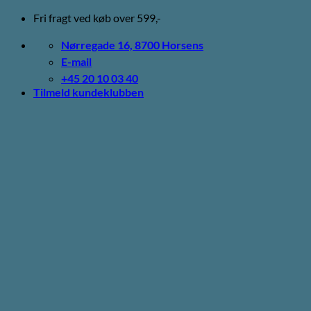
Fortsæt
Fri fragt ved køb over 599,-
til
indhold
Nørregade 16, 8700 Horsens
E-mail
+45 20 10 03 40
Tilmeld kundeklubben