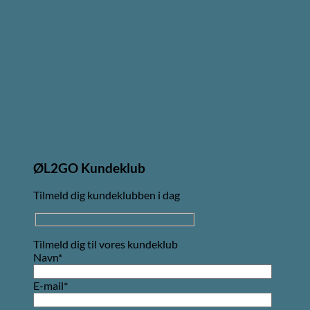
ØL2GO Kundeklub
Tilmeld dig kundeklubben i dag
Tilmeld dig til vores kundeklub
Navn*
E-mail*