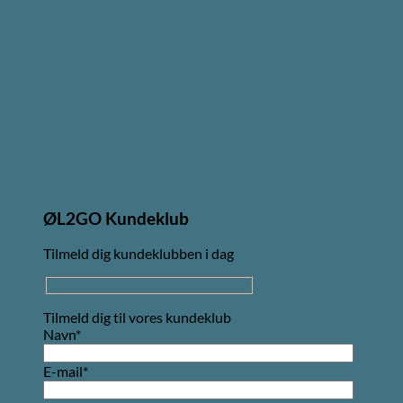
ØL2GO Kundeklub
Tilmeld dig kundeklubben i dag
Tilmeld dig til vores kundeklub
Navn*
E-mail*