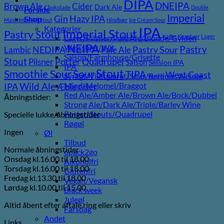
DIPA
DNEIPA
Brown Ale
Cider
Dark Ale
Chokolade
Double
Forside
Imperial
Gin
Hazy IPA
Shop
Mash Imperial Stout
Hindbær
Ice Cream Sour
Kategorier
IPA
Imperial Stout
Pastry Stout
Lager/Pilsner/Pale Ale/Blonde/Gylden
Kaffe
Kirsebær
Lager
NEIPA
Weissbier/Wit
Pastry
NEDIPA
Pastry Sour
Lambic
Pale Ale
Saison/Farmhouse/Grisette
Stout
Porter
Quadrupel
Pilsner
Saison
Session IPA
IPA
Stout
Sour
Smoothie Sour
TIPA
West Coast
Syrligt/Vildtgæret/Sour/Berliner Weisse
Vanilje
Wild Ale
Mjød/Melomel/Braggot
IPA
Æble cider
Red Ale/Amber Ale/Brown Ale/Bock/Dubbel
Åbningstider:
Strong Ale/Dark Ale/Triple/Barley Wine
Porter/Stouts/Quadrupel
Specielle lukke/åbningstider
Røgøl
Ingen
Øl
Tilbud
Normale åbningstider
6pack2go
Onsdag kl.16.00 til 18.00
Alkoholfri
Torsdag kl.16.00 til 18.00
Glutenfri
Fredag kl.13.30 til 18.00
Vegan/Vegansk
Lørdag kl.10.00 til 15.00
Black week
Juleøl
Altid åbent efter aftale ring eller skriv
Farsdag
Andet
Links