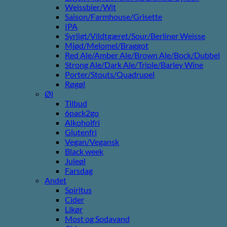
Weissbier/Wit
Saison/Farmhouse/Grisette
IPA
Syrligt/Vildtgæret/Sour/Berliner Weisse
Mjød/Melomel/Braggot
Red Ale/Amber Ale/Brown Ale/Bock/Dubbel
Strong Ale/Dark Ale/Triple/Barley Wine
Porter/Stouts/Quadrupel
Røgøl
Øl
Tilbud
6pack2go
Alkoholfri
Glutenfri
Vegan/Vegansk
Black week
Juleøl
Farsdag
Andet
Spiritus
Cider
Likør
Most og Sodavand