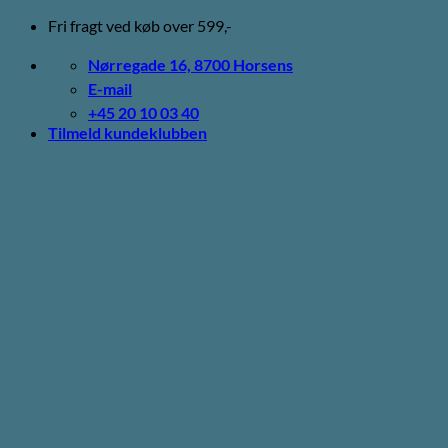
Fortsæt
Fri fragt ved køb over 599,-
til
indhold
Nørregade 16, 8700 Horsens
E-mail
+45 20 10 03 40
Tilmeld kundeklubben