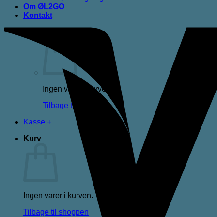
Om ØL2GO
Kontakt
Kurv /
0,00
kr.
Ingen varer i kurven.
Tilbage til shoppen
Kasse
+
Kurv
Ingen varer i kurven.
Tilbage til shoppen