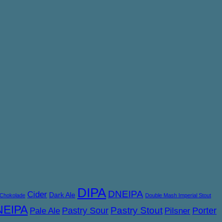
DIPA
DNEIPA
Cider
Dark Ale
Chokolade
Double Mash Imperial Stout
NEIPA
Pastry Sour
Pastry Stout
Porter
Pale Ale
Pilsner