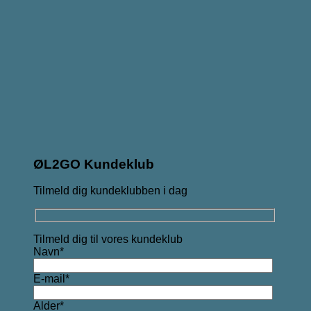
ØL2GO Kundeklub
Tilmeld dig kundeklubben i dag
Tilmeld dig til vores kundeklub
Navn*
E-mail*
Alder*