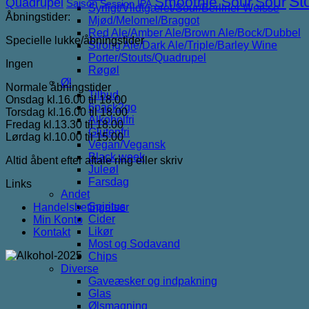
St
Smoothie Sour
Sour
Quadrupel
Saison
Session IPA
Syrligt/Vildtgæret/Sour/Berliner Weisse
Åbningstider:
Mjød/Melomel/Braggot
Red Ale/Amber Ale/Brown Ale/Bock/Dubbel
Specielle lukke/åbningstider
Strong Ale/Dark Ale/Triple/Barley Wine
Porter/Stouts/Quadrupel
Ingen
Røgøl
Øl
Normale åbningstider
Tilbud
Onsdag kl.16.00 til 18.00
6pack2go
Torsdag kl.16.00 til 18.00
Alkoholfri
Fredag kl.13.30 til 18.00
Glutenfri
Lørdag kl.10.00 til 15.00
Vegan/Vegansk
Black week
Altid åbent efter aftale ring eller skriv
Juleøl
Farsdag
Links
Andet
Spiritus
Handelsbetingelser
Cider
Min Konto
Likør
Kontakt
Most og Sodavand
Chips
Diverse
Gaveæsker og indpakning
Glas
Ølsmagning