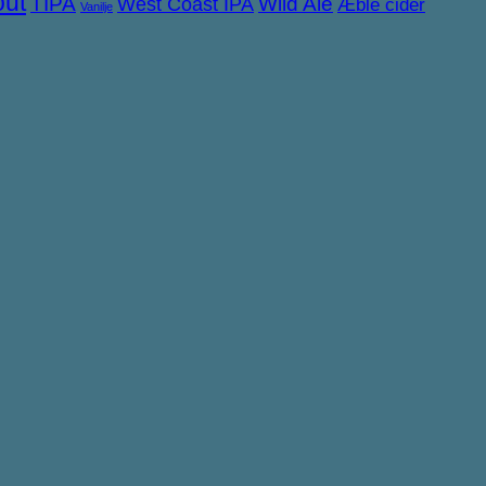
out
TIPA
West Coast IPA
Wild Ale
Æble cider
Vanilje