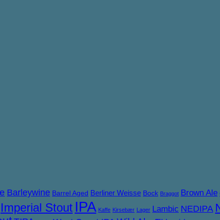
ne
Barleywine
Brown Ale
Berliner Weisse
Barrel Aged
Bock
Braggot
IPA
Imperial Stout
NEDIPA
Lambic
Kaffe
Kirsebær
Lager