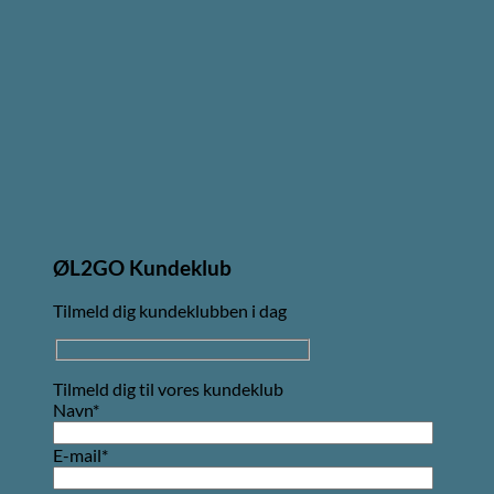
ØL2GO Kundeklub
Tilmeld dig kundeklubben i dag
Tilmeld dig til vores kundeklub
Navn*
E-mail*