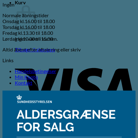
Kurv
Ingen
Normale åbningstider
Onsdag kl.16.00 til 18.00
Torsdag kl.16.00 til 18.00
Fredag kl.13.30 til 18.00
Lørdag kl.10.00 til 15.00
Ingen varer i kurven.
Altid åbent efter aftale ring eller skriv
Tilbage til shoppen
V
Links
Handelsbetingelser
Min Konto
Kontakt
M