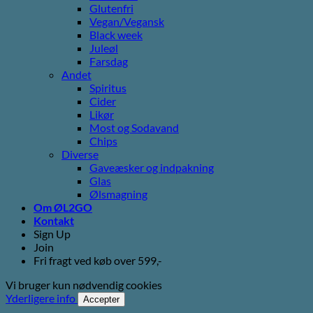
Glutenfri
Vegan/Vegansk
Black week
Juleøl
Farsdag
Andet
Spiritus
Cider
Likør
Most og Sodavand
Chips
Diverse
Gaveæsker og indpakning
Glas
Ølsmagning
Om ØL2GO
Kontakt
Sign Up
Join
Fri fragt ved køb over 599,-
Vi bruger kun nødvendig cookies
Yderligere info
Accepter