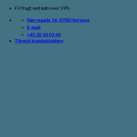
Fortsæt
Fri fragt ved køb over 599,-
til
indhold
Nørregade 16, 8700 Horsens
E-mail
+45 20 10 03 40
Tilmeld kundeklubben