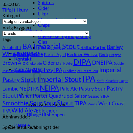
Spiritus
35,00
kr.
Cider
Tilføj til kurv
Likør
Kategori
Most og Sodavand
Chips
Vælg Bryggeri
Diverse
Gaveæsker og indpakning
Tags
Glas
BA Imperial Stout
Barley
Ølsmagning
Baltic Porter
Alkoholfri
Om ØL2GO
Wine
Barleywine
Berliner Weisse
Barrel Aged
Bock
Braggot
Kontakt
DIPA
DNEIPA
Brown Ale
Cider
Dark Ale
Chokolade
Double
Kurv /
0,00
kr.
Imperial
Gin
Hazy IPA
Mash Imperial Stout
Hindbær
Ice Cream Sour
IPA
Imperial Stout
Pastry Stout
Kaffe
Kirsebær
Lager
NEIPA
Pastry
NEDIPA
Pastry Sour
Lambic
Pale Ale
Stout
Porter
Quadrupel
Pilsner
Saison
Session IPA
Stout
Sour
Smoothie Sour
TIPA
West Coast
Ingen varer i kurven.
Vanilje
Wild Ale
IPA
Æble cider
Tilbage til shoppen
Åbningstider:
Kasse
+
Specielle lukke/åbningstider