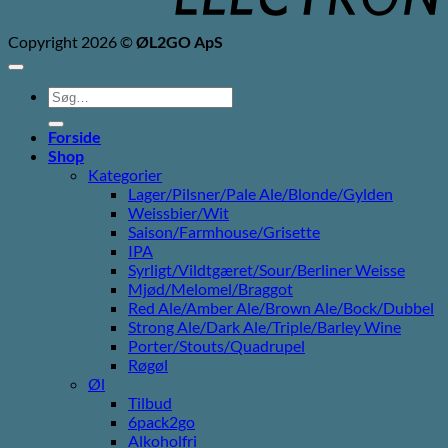
Copyright 2026 ©
ØL2GO ApS
Søg
efter:
Forside
Shop
Kategorier
Lager/Pilsner/Pale Ale/Blonde/Gylden
Weissbier/Wit
Saison/Farmhouse/Grisette
IPA
Syrligt/Vildtgæret/Sour/Berliner Weisse
Mjød/Melomel/Braggot
Red Ale/Amber Ale/Brown Ale/Bock/Dubbel
Strong Ale/Dark Ale/Triple/Barley Wine
Porter/Stouts/Quadrupel
Røgøl
Øl
Tilbud
6pack2go
Alkoholfri