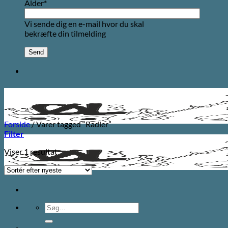
Alder*
Vi sende dig en e-mail hvor du skal
bekræfte din tilmelding
Forside
/
Varer tagged “Radler”
Filter
Viser 1 resultat
Søg
efter: