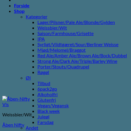
Forside
Shop
Kategorier
Lager/Pilsner/Pale Ale/Blonde/Gylden
Weissbier/Wit
Saison/Farmhouse/Grisette
IPA
Syrligt/Vildtgæret/Sour/Berliner Weisse
Mjød/Melomel/Braggot
Red Ale/Amber Ale/Brown Ale/Bock/Dubbel
Strong Ale/Dark Ale/Triple/Barley Wine
Porter/Stouts/Quadrupel
Røgøl
Øl
Tilbud
6pack2go
Alkoholfri
Glutenfri
Vis
Vegan/Vegansk
Black week
Weissbier/Wit
Juleøl
Farsdag
Åben Nifty
Andet