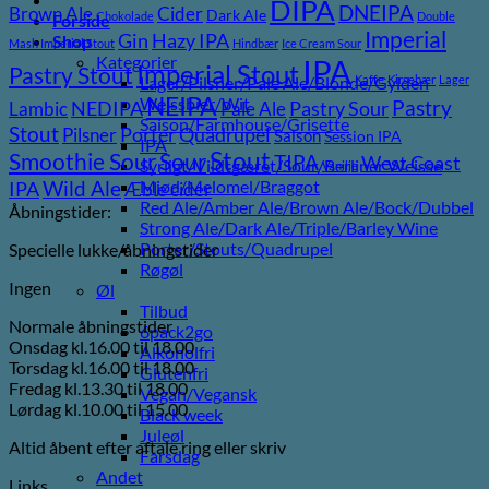
DIPA
DNEIPA
Brown Ale
Cider
Dark Ale
Chokolade
Double
Forside
Imperial
Gin
Hazy IPA
Shop
Mash Imperial Stout
Hindbær
Ice Cream Sour
Kategorier
IPA
Imperial Stout
Pastry Stout
Lager/Pilsner/Pale Ale/Blonde/Gylden
Kaffe
Kirsebær
Lager
NEIPA
Weissbier/Wit
Pastry
NEDIPA
Pastry Sour
Lambic
Pale Ale
Saison/Farmhouse/Grisette
Stout
Porter
Quadrupel
Pilsner
Saison
Session IPA
IPA
Stout
Sour
Smoothie Sour
TIPA
West Coast
Syrligt/Vildtgæret/Sour/Berliner Weisse
Vanilje
Wild Ale
Mjød/Melomel/Braggot
IPA
Æble cider
Red Ale/Amber Ale/Brown Ale/Bock/Dubbel
Åbningstider:
Strong Ale/Dark Ale/Triple/Barley Wine
Porter/Stouts/Quadrupel
Specielle lukke/åbningstider
Røgøl
Ingen
Øl
Tilbud
Normale åbningstider
6pack2go
Onsdag kl.16.00 til 18.00
Alkoholfri
Torsdag kl.16.00 til 18.00
Glutenfri
Fredag kl.13.30 til 18.00
Vegan/Vegansk
Lørdag kl.10.00 til 15.00
Black week
Juleøl
Altid åbent efter aftale ring eller skriv
Farsdag
Andet
Links