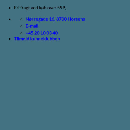
Fortsæt
Fri fragt ved køb over 599,-
til
indhold
Nørregade 16, 8700 Horsens
E-mail
+45 20 10 03 40
Tilmeld kundeklubben