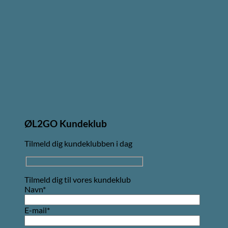
ØL2GO Kundeklub
Tilmeld dig kundeklubben i dag
Tilmeld dig til vores kundeklub
Navn*
E-mail*