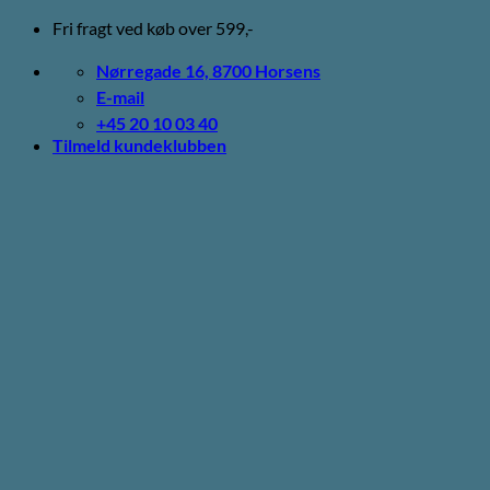
Fortsæt
Fri fragt ved køb over 599,-
til
indhold
Nørregade 16, 8700 Horsens
E-mail
+45 20 10 03 40
Tilmeld kundeklubben