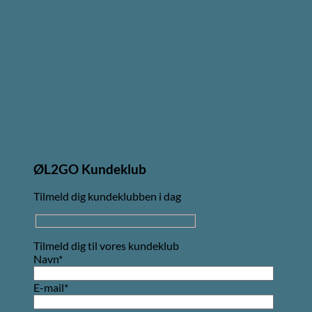
ØL2GO Kundeklub
Tilmeld dig kundeklubben i dag
Tilmeld dig til vores kundeklub
Navn*
E-mail*