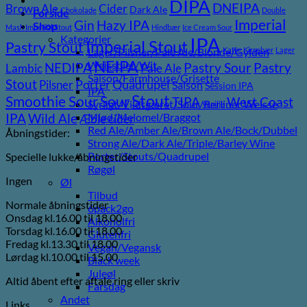
DIPA
DNEIPA
Brown Ale
Cider
Dark Ale
Chokolade
Double
Forside
Imperial
Gin
Hazy IPA
Shop
Mash Imperial Stout
Hindbær
Ice Cream Sour
Kategorier
IPA
Imperial Stout
Pastry Stout
Lager/Pilsner/Pale Ale/Blonde/Gylden
Kaffe
Kirsebær
Lager
NEIPA
Weissbier/Wit
Pastry
NEDIPA
Pastry Sour
Lambic
Pale Ale
Saison/Farmhouse/Grisette
Stout
Pilsner
Porter
Quadrupel
Saison
Session IPA
IPA
Stout
Sour
Smoothie Sour
TIPA
West Coast
Syrligt/Vildtgæret/Sour/Berliner Weisse
Vanilje
Wild Ale
Mjød/Melomel/Braggot
IPA
Æble cider
Red Ale/Amber Ale/Brown Ale/Bock/Dubbel
Åbningstider:
Strong Ale/Dark Ale/Triple/Barley Wine
Porter/Stouts/Quadrupel
Specielle lukke/åbningstider
Røgøl
Ingen
Øl
Tilbud
Normale åbningstider
6pack2go
Onsdag kl.16.00 til 18.00
Alkoholfri
Torsdag kl.16.00 til 18.00
Glutenfri
Fredag kl.13.30 til 18.00
Vegan/Vegansk
Lørdag kl.10.00 til 15.00
Black week
Juleøl
Altid åbent efter aftale ring eller skriv
Farsdag
Andet
Links