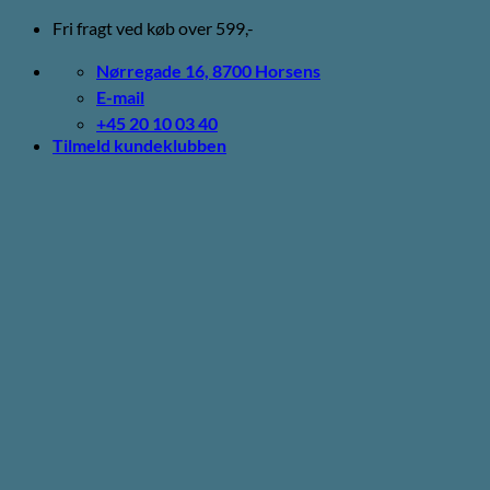
Fortsæt
Fri fragt ved køb over 599,-
til
indhold
Nørregade 16, 8700 Horsens
E-mail
+45 20 10 03 40
Tilmeld kundeklubben