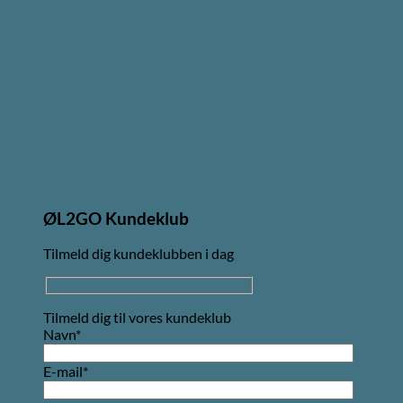
ØL2GO Kundeklub
Tilmeld dig kundeklubben i dag
Tilmeld dig til vores kundeklub
Navn*
E-mail*