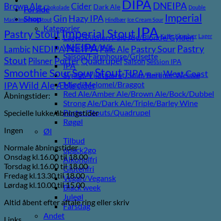
DIPA
DNEIPA
Brown Ale
Cider
Dark Ale
Chokolade
Double
Forside
Imperial
Gin
Hazy IPA
Shop
Mash Imperial Stout
Hindbær
Ice Cream Sour
Kategorier
IPA
Imperial Stout
Pastry Stout
Lager/Pilsner/Pale Ale/Blonde/Gylden
Kaffe
Kirsebær
Lager
NEIPA
Weissbier/Wit
Pastry
NEDIPA
Pastry Sour
Lambic
Pale Ale
Saison/Farmhouse/Grisette
Stout
Porter
Quadrupel
Pilsner
Saison
Session IPA
IPA
Stout
Sour
Smoothie Sour
TIPA
West Coast
Syrligt/Vildtgæret/Sour/Berliner Weisse
Vanilje
Wild Ale
Mjød/Melomel/Braggot
IPA
Æble cider
Red Ale/Amber Ale/Brown Ale/Bock/Dubbel
Åbningstider:
Strong Ale/Dark Ale/Triple/Barley Wine
Porter/Stouts/Quadrupel
Specielle lukke/åbningstider
Røgøl
Ingen
Øl
Tilbud
Normale åbningstider
6pack2go
Onsdag kl.16.00 til 18.00
Alkoholfri
Torsdag kl.16.00 til 18.00
Glutenfri
Fredag kl.13.30 til 18.00
Vegan/Vegansk
Lørdag kl.10.00 til 15.00
Black week
Juleøl
Altid åbent efter aftale ring eller skriv
Farsdag
Andet
Links