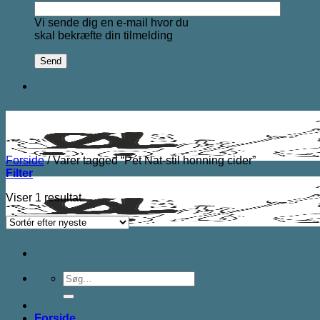
Vi sende dig en e-mail hvor du
skal bekræfte din tilmelding
Forside
/
Varer tagged “Pét Nat-stil honning cider”
Filter
Viser 1 resultat
Søg
efter:
Forside