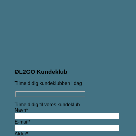
ØL2GO Kundeklub
Tilmeld dig kundeklubben i dag
Tilmeld dig til vores kundeklub
Navn*
E-mail*
Alder*