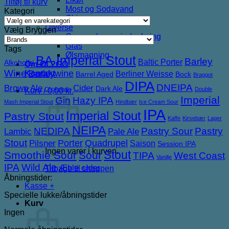
Tilføj til kurv
Most og Sodavand
Kategori
Chips
Diverse
Vælg Bryggeri
Gaveæsker og indpakning
Glas
Tags
Ølsmagning
BA Imperial Stout
Barley
Baltic Porter
Alkoholfri
Om ØL2GO
Wine
Barleywine
Kontakt
Berliner Weisse
Barrel Aged
Bock
Braggot
DIPA
DNEIPA
Brown Ale
Cider
Dark Ale
Chokolade
Double
Kurv /
0,00
kr.
Imperial
Gin
Hazy IPA
Mash Imperial Stout
Hindbær
Ice Cream Sour
IPA
Imperial Stout
Pastry Stout
Kaffe
Kirsebær
Lager
NEIPA
NEDIPA
Pastry Sour
Pastry
Lambic
Pale Ale
Stout
Porter
Quadrupel
Pilsner
Saison
Session IPA
Ingen varer i kurven.
Stout
Smoothie Sour
Sour
TIPA
West Coast
Vanilje
IPA
Wild Ale
Æble cider
Tilbage til shoppen
Åbningstider:
Kasse
+
Specielle lukke/åbningstider
Kurv
Ingen