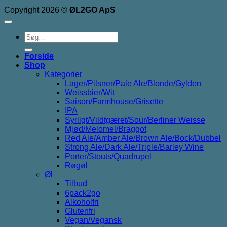
Copyright 2026 ©
ØL2GO ApS
Søg
efter:
Forside
Shop
Kategorier
Lager/Pilsner/Pale Ale/Blonde/Gylden
Weissbier/Wit
Saison/Farmhouse/Grisette
IPA
Syrligt/Vildtgæret/Sour/Berliner Weisse
Mjød/Melomel/Braggot
Red Ale/Amber Ale/Brown Ale/Bock/Dubbel
Strong Ale/Dark Ale/Triple/Barley Wine
Porter/Stouts/Quadrupel
Røgøl
Øl
Tilbud
6pack2go
Alkoholfri
Glutenfri
Vegan/Vegansk