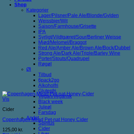
Shop
Kategorier
Lager/Pilsner/Pale Ale/Blonde/Gylden
Weissbier/Wit
Saison/Farmhouse/Grisette
IPA
Syrligt/Vildtgæret/Sour/Berliner Weisse
Mjød/Melomel/Braggot
Red Ale/Amber Ale/Brown Ale/Bock/Dubbel
Strong Ale/Dark Ale/Triple/Barley Wine
Porter/Stouts/Quadrupel
Røgøl
Øl
Tilbud
6pack2go
Alkoholfri
Glutenfri
Vegan/Vegansk
Vis
Black week
Juleøl
Cider
Farsdag
Andet
Copenhagen Mead Pet-nat Honey Cider
Spiritus
Cider
125,00
kr.
Likør