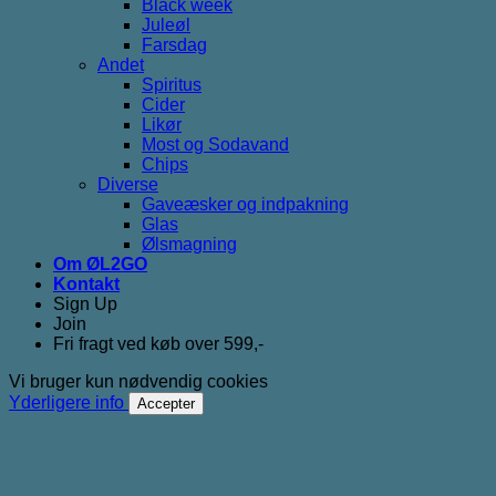
Black week
Juleøl
Farsdag
Andet
Spiritus
Cider
Likør
Most og Sodavand
Chips
Diverse
Gaveæsker og indpakning
Glas
Ølsmagning
Om ØL2GO
Kontakt
Sign Up
Join
Fri fragt ved køb over 599,-
Vi bruger kun nødvendig cookies
Yderligere info
Accepter