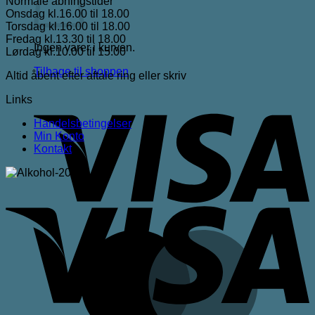
Normale åbningstider
Onsdag kl.16.00 til 18.00
Torsdag kl.16.00 til 18.00
Fredag kl.13.30 til 18.00
Ingen varer i kurven.
Lørdag kl.10.00 til 15.00
Tilbage til shoppen
Altid åbent efter aftale ring eller skriv
V
Links
Handelsbetingelser
Min Konto
Kontakt
V
M