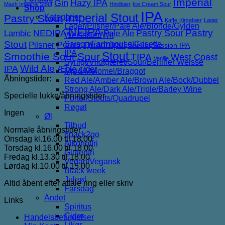
Imperial
Gin
Hazy IPA
Mash Imperial Stout
Hindbær
Ice Cream Sour
Shop
IPA
Imperial Stout
Pastry Stout
Kategorier
Kaffe
Kirsebær
Lager
Lager/Pilsner/Pale Ale/Blonde/Gylden
NEIPA
NEDIPA
Pastry Sour
Pastry
Lambic
Pale Ale
Weissbier/Wit
Stout
Porter
Saison/Farmhouse/Grisette
Quadrupel
Pilsner
Saison
Session IPA
IPA
Stout
Smoothie Sour
Sour
TIPA
West Coast
Vanilje
Syrligt/Vildtgæret/Sour/Berliner Weisse
IPA
Wild Ale
Æble cider
Mjød/Melomel/Braggot
Åbningstider:
Red Ale/Amber Ale/Brown Ale/Bock/Dubbel
Strong Ale/Dark Ale/Triple/Barley Wine
Specielle lukke/åbningstider
Porter/Stouts/Quadrupel
Røgøl
Ingen
Øl
Tilbud
Normale åbningstider
6pack2go
Onsdag kl.16.00 til 18.00
Alkoholfri
Torsdag kl.16.00 til 18.00
Glutenfri
Fredag kl.13.30 til 18.00
Vegan/Vegansk
Lørdag kl.10.00 til 15.00
Black week
Juleøl
Altid åbent efter aftale ring eller skriv
Farsdag
Andet
Links
Spiritus
Cider
Handelsbetingelser
Likør