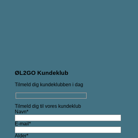
ØL2GO Kundeklub
Tilmeld dig kundeklubben i dag
Tilmeld dig til vores kundeklub
Navn*
E-mail*
Alder*