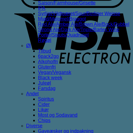
Saison/Farmhouse/Grisette
IPA
V
Syrligt/Vildtgæret/Sour/Berliner Weisse
E
Mjød/Melomel/Braggot
Red Ale/Amber Ale/Brown Ale/Bock/Dubbel
Strong Ale/Dark Ale/Triple/Barley Wine
Porter/Stouts/Quadrupel
Røgøl
Øl
Tilbud
6pack2go
Alkoholfri
Glutenfri
Vegan/Vegansk
Black week
Juleøl
Farsdag
Andet
Spiritus
Cider
Likør
Most og Sodavand
Chips
Diverse
Gaveæsker og indpakning