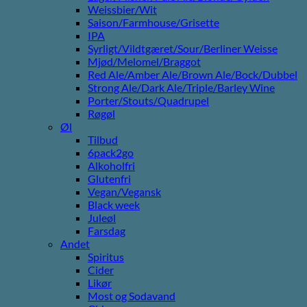
Weissbier/Wit
Saison/Farmhouse/Grisette
IPA
Syrligt/Vildtgæret/Sour/Berliner Weisse
Mjød/Melomel/Braggot
Red Ale/Amber Ale/Brown Ale/Bock/Dubbel
Strong Ale/Dark Ale/Triple/Barley Wine
Porter/Stouts/Quadrupel
Røgøl
Øl
Tilbud
6pack2go
Alkoholfri
Glutenfri
Vegan/Vegansk
Black week
Juleøl
Farsdag
Andet
Spiritus
Cider
Likør
Most og Sodavand