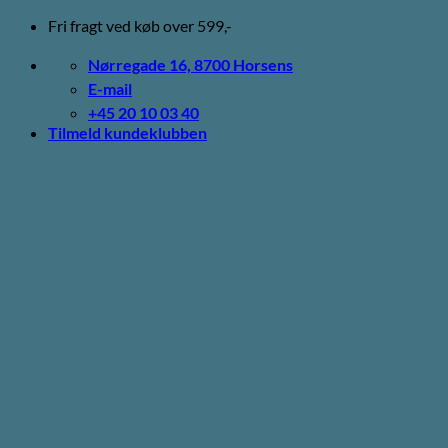
Fortsæt
Fri fragt ved køb over 599,-
til
indhold
Nørregade 16, 8700 Horsens
E-mail
+45 20 10 03 40
Tilmeld kundeklubben