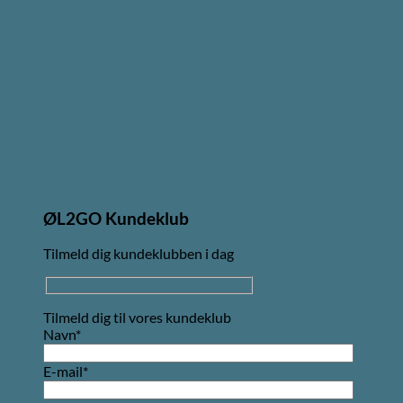
ØL2GO Kundeklub
Tilmeld dig kundeklubben i dag
Tilmeld dig til vores kundeklub
Navn*
E-mail*