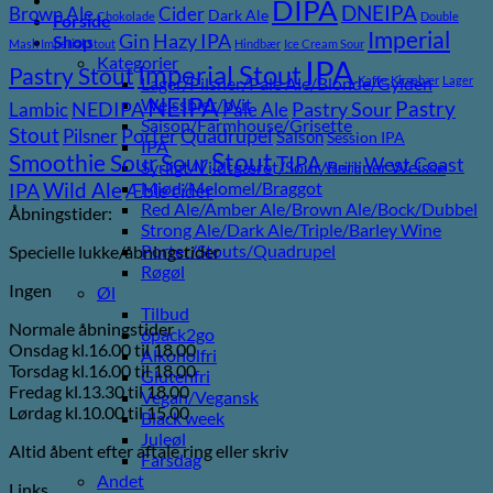
DIPA
DNEIPA
Brown Ale
Cider
Dark Ale
Chokolade
Double
Forside
Imperial
Gin
Hazy IPA
Shop
Mash Imperial Stout
Hindbær
Ice Cream Sour
Kategorier
IPA
Imperial Stout
Pastry Stout
Lager/Pilsner/Pale Ale/Blonde/Gylden
Kaffe
Kirsebær
Lager
NEIPA
Weissbier/Wit
Pastry
NEDIPA
Pastry Sour
Lambic
Pale Ale
Saison/Farmhouse/Grisette
Stout
Porter
Quadrupel
Pilsner
Saison
Session IPA
IPA
Stout
Sour
Smoothie Sour
TIPA
West Coast
Syrligt/Vildtgæret/Sour/Berliner Weisse
Vanilje
Wild Ale
Mjød/Melomel/Braggot
IPA
Æble cider
Red Ale/Amber Ale/Brown Ale/Bock/Dubbel
Åbningstider:
Strong Ale/Dark Ale/Triple/Barley Wine
Porter/Stouts/Quadrupel
Specielle lukke/åbningstider
Røgøl
Ingen
Øl
Tilbud
Normale åbningstider
6pack2go
Onsdag kl.16.00 til 18.00
Alkoholfri
Torsdag kl.16.00 til 18.00
Glutenfri
Fredag kl.13.30 til 18.00
Vegan/Vegansk
Lørdag kl.10.00 til 15.00
Black week
Juleøl
Altid åbent efter aftale ring eller skriv
Farsdag
Andet
Links