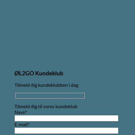
ØL2GO Kundeklub
Tilmeld dig kundeklubben i dag
Tilmeld dig til vores kundeklub
Navn*
E-mail*