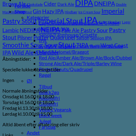
DIPA
DNEIPA
Brown Ale
Cider
Dark Ale
Chokolade
Double
Forside
Imperial
Gin
Hazy IPA
Shop
Mash Imperial Stout
Hindbær
Ice Cream Sour
Kategorier
IPA
Imperial Stout
Pastry Stout
Lager/Pilsner/Pale Ale/Blonde/Gylden
Kaffe
Kirsebær
Lager
NEIPA
Weissbier/Wit
Pastry
NEDIPA
Pastry Sour
Lambic
Pale Ale
Saison/Farmhouse/Grisette
Stout
Porter
Quadrupel
Pilsner
Saison
Session IPA
IPA
Stout
Sour
Smoothie Sour
TIPA
West Coast
Syrligt/Vildtgæret/Sour/Berliner Weisse
Vanilje
Wild Ale
Mjød/Melomel/Braggot
IPA
Æble cider
Red Ale/Amber Ale/Brown Ale/Bock/Dubbel
Åbningstider:
Strong Ale/Dark Ale/Triple/Barley Wine
Porter/Stouts/Quadrupel
Specielle lukke/åbningstider
Røgøl
Ingen
Øl
Tilbud
Normale åbningstider
6pack2go
Onsdag kl.16.00 til 18.00
Alkoholfri
Torsdag kl.16.00 til 18.00
Glutenfri
Fredag kl.13.30 til 18.00
Vegan/Vegansk
Lørdag kl.10.00 til 15.00
Black week
Juleøl
Altid åbent efter aftale ring eller skriv
Farsdag
Andet
Links