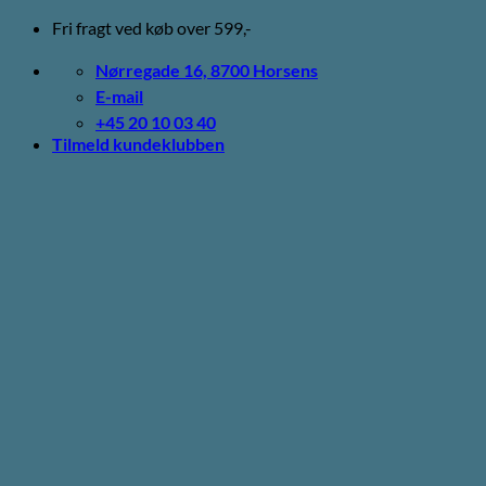
Fortsæt
Fri fragt ved køb over 599,-
til
indhold
Nørregade 16, 8700 Horsens
E-mail
+45 20 10 03 40
Tilmeld kundeklubben