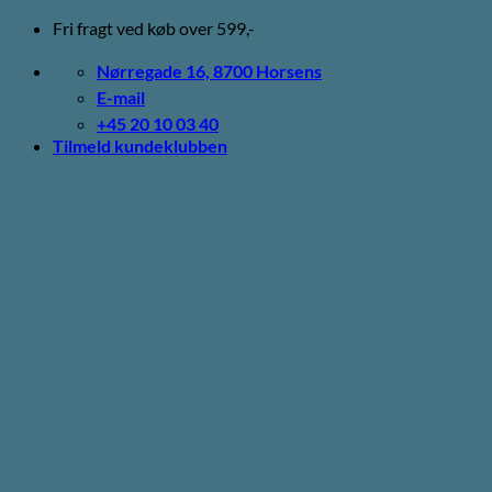
Fortsæt
Fri fragt ved køb over 599,-
til
indhold
Nørregade 16, 8700 Horsens
E-mail
+45 20 10 03 40
Tilmeld kundeklubben