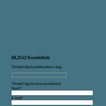
ØL2GO Kundeklub
Tilmeld dig kundeklubben i dag
Tilmeld dig til vores kundeklub
Navn*
E-mail*