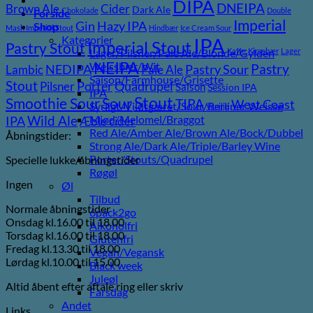
DIPA
DNEIPA
Brown Ale
Cider
Dark Ale
Chokolade
Double
Forside
Imperial
Gin
Hazy IPA
Shop
Mash Imperial Stout
Hindbær
Ice Cream Sour
Kategorier
IPA
Imperial Stout
Pastry Stout
Lager/Pilsner/Pale Ale/Blonde/Gylden
Kaffe
Kirsebær
Lager
NEIPA
Weissbier/Wit
Pastry
NEDIPA
Pastry Sour
Lambic
Pale Ale
Saison/Farmhouse/Grisette
Stout
Porter
Quadrupel
Pilsner
Saison
Session IPA
IPA
Stout
Sour
Smoothie Sour
TIPA
West Coast
Syrligt/Vildtgæret/Sour/Berliner Weisse
Vanilje
Wild Ale
Mjød/Melomel/Braggot
IPA
Æble cider
Red Ale/Amber Ale/Brown Ale/Bock/Dubbel
Åbningstider:
Strong Ale/Dark Ale/Triple/Barley Wine
Porter/Stouts/Quadrupel
Specielle lukke/åbningstider
Røgøl
Ingen
Øl
Tilbud
Normale åbningstider
6pack2go
Onsdag kl.16.00 til 18.00
Alkoholfri
Torsdag kl.16.00 til 18.00
Glutenfri
Fredag kl.13.30 til 18.00
Vegan/Vegansk
Lørdag kl.10.00 til 15.00
Black week
Juleøl
Altid åbent efter aftale ring eller skriv
Farsdag
Andet
Links