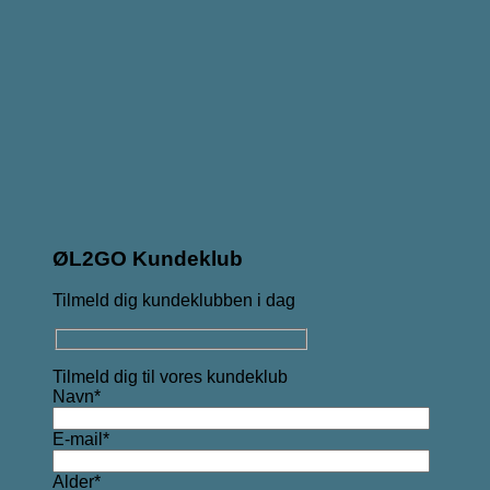
ØL2GO Kundeklub
Tilmeld dig kundeklubben i dag
Tilmeld dig til vores kundeklub
Navn*
E-mail*
Alder*