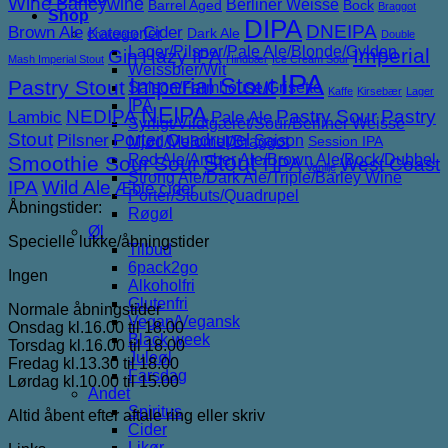
Wine
Barleywine
Berliner Weisse
Barrel Aged
Bock
Braggot
Shop
DIPA
DNEIPA
Brown Ale
Cider
Kategorier
Dark Ale
Chokolade
Double
Lager/Pilsner/Pale Ale/Blonde/Gylden
Imperial
Gin
Hazy IPA
Mash Imperial Stout
Hindbær
Ice Cream Sour
Weissbier/Wit
IPA
Imperial Stout
Pastry Stout
Saison/Farmhouse/Grisette
Kaffe
Kirsebær
Lager
IPA
NEIPA
NEDIPA
Pastry Sour
Pastry
Lambic
Pale Ale
Syrligt/Vildtgæret/Sour/Berliner Weisse
Stout
Porter
Quadrupel
Pilsner
Saison
Mjød/Melomel/Braggot
Session IPA
Red Ale/Amber Ale/Brown Ale/Bock/Dubbel
Stout
Smoothie Sour
Sour
TIPA
West Coast
Vanilje
Strong Ale/Dark Ale/Triple/Barley Wine
IPA
Wild Ale
Æble cider
Porter/Stouts/Quadrupel
Åbningstider:
Røgøl
Øl
Specielle lukke/åbningstider
Tilbud
6pack2go
Ingen
Alkoholfri
Glutenfri
Normale åbningstider
Vegan/Vegansk
Onsdag kl.16.00 til 18.00
Black week
Torsdag kl.16.00 til 18.00
Juleøl
Fredag kl.13.30 til 18.00
Farsdag
Lørdag kl.10.00 til 15.00
Andet
Spiritus
Altid åbent efter aftale ring eller skriv
Cider
Likør