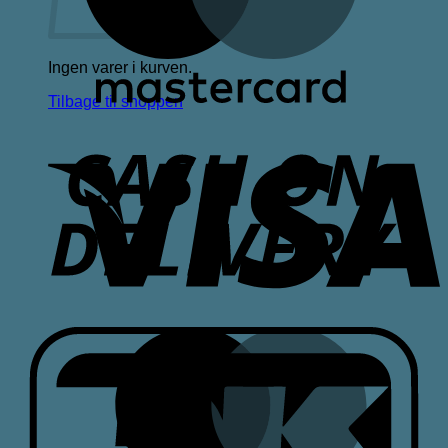
Ingen varer i kurven.
Tilbage til shoppen
V
D
M
D