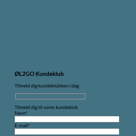
ØL2GO Kundeklub
Tilmeld dig kundeklubben i dag
Tilmeld dig til vores kundeklub
Navn*
E-mail*