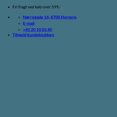
Fortsæt
Fri fragt ved køb over 599,-
til
indhold
Nørregade 16, 8700 Horsens
E-mail
+45 20 10 03 40
Tilmeld kundeklubben