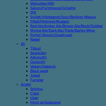
Weissbier/Wit
Saison/Farmhouse/Grisette
IPA
Syrligt/Vildtgæret/Sour/Berliner Weisse
Mjød/Melomel/Braggot
Red Ale/Amber Ale/Brown Ale/Bock/Dubbel
Strong Ale/Dark Ale/Triple/Barley Wine
Porter/Stouts/Quadrupel
Røgøl
Øl
Tilbud
6pack2go
Alkoholfri
Glutenfri
Vegan/Vegansk
Black week
Juleøl
Farsdag
Andet
Spiritus
Cider
Likør
Most og Sodavand