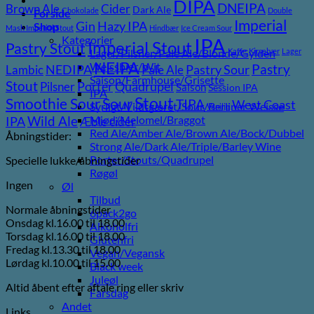
DIPA
DNEIPA
Brown Ale
Cider
Dark Ale
Chokolade
Double
Forside
Imperial
Gin
Hazy IPA
Shop
Mash Imperial Stout
Hindbær
Ice Cream Sour
Kategorier
IPA
Imperial Stout
Pastry Stout
Lager/Pilsner/Pale Ale/Blonde/Gylden
Kaffe
Kirsebær
Lager
NEIPA
Weissbier/Wit
Pastry
NEDIPA
Pastry Sour
Lambic
Pale Ale
Saison/Farmhouse/Grisette
Stout
Porter
Quadrupel
Pilsner
Saison
Session IPA
IPA
Stout
Sour
Smoothie Sour
TIPA
West Coast
Syrligt/Vildtgæret/Sour/Berliner Weisse
Vanilje
Wild Ale
Mjød/Melomel/Braggot
IPA
Æble cider
Red Ale/Amber Ale/Brown Ale/Bock/Dubbel
Åbningstider:
Strong Ale/Dark Ale/Triple/Barley Wine
Porter/Stouts/Quadrupel
Specielle lukke/åbningstider
Røgøl
Ingen
Øl
Tilbud
Normale åbningstider
6pack2go
Onsdag kl.16.00 til 18.00
Alkoholfri
Torsdag kl.16.00 til 18.00
Glutenfri
Fredag kl.13.30 til 18.00
Vegan/Vegansk
Lørdag kl.10.00 til 15.00
Black week
Juleøl
Altid åbent efter aftale ring eller skriv
Farsdag
Andet
Links