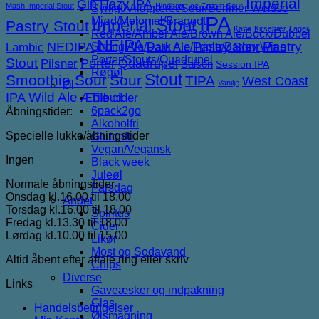
Imperial
Gin
Hazy IPA
Mash Imperial Stout
Hindbær
Ice Cream Sour
Syrligt/Vildtgæret/Sour/Berliner Weisse
IPA
Mjød/Melomel/Braggot
Imperial Stout
Pastry Stout
Kaffe
Kirsebær
Lager
Red Ale/Amber Ale/Brown Ale/Bock/Dubbel
NEIPA
NEDIPA
Pastry Sour
Pastry
Lambic
Strong Ale/Dark Ale/Triple/Barley Wine
Pale Ale
Porter/Stouts/Quadrupel
Stout
Porter
Quadrupel
Pilsner
Saison
Session IPA
Røgøl
Stout
Smoothie Sour
Sour
TIPA
West Coast
Vanilje
Øl
IPA
Wild Ale
Æble cider
Tilbud
6pack2go
Åbningstider:
Alkoholfri
Specielle lukke/åbningstider
Glutenfri
Vegan/Vegansk
Ingen
Black week
Juleøl
Normale åbningstider
Farsdag
Onsdag kl.16.00 til 18.00
Andet
Torsdag kl.16.00 til 18.00
Spiritus
Fredag kl.13.30 til 18.00
Cider
Lørdag kl.10.00 til 15.00
Likør
Most og Sodavand
Altid åbent efter aftale ring eller skriv
Chips
Diverse
Links
Gaveæsker og indpakning
Glas
Handelsbetingelser
Ølsmagning