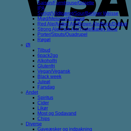
Saison/Farmhouse/Grisette
IPA
Syrligt/Vildtgæret/Sour/Berliner Weisse
Mjød/Melomel/Braggot
Red Ale/Amber Ale/Brown Ale/Bock/Dubbel
Strong Ale/Dark Ale/Triple/Barley Wine
Porter/Stouts/Quadrupel
Røgøl
Øl
Tilbud
6pack2go
Alkoholfri
Glutenfri
Vegan/Vegansk
Black week
Juleøl
Farsdag
Andet
Spiritus
Cider
Likør
Most og Sodavand
Chips
Diverse
Gaveæsker og indpakning