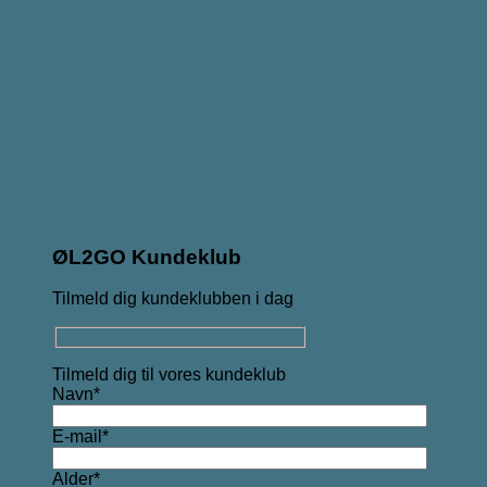
ØL2GO Kundeklub
Tilmeld dig kundeklubben i dag
Tilmeld dig til vores kundeklub
Navn*
E-mail*
Alder*