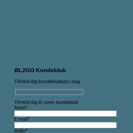
ØL2GO Kundeklub
Tilmeld dig kundeklubben i dag
Tilmeld dig til vores kundeklub
Navn*
E-mail*
Alder*