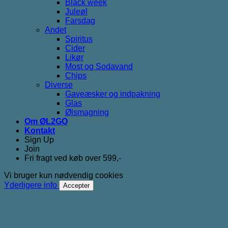
Black week
Juleøl
Farsdag
Andet
Spiritus
Cider
Likør
Most og Sodavand
Chips
Diverse
Gaveæsker og indpakning
Glas
Ølsmagning
Om ØL2GO
Kontakt
Sign Up
Join
Fri fragt ved køb over 599,-
Vi bruger kun nødvendig cookies
Yderligere info
Accepter