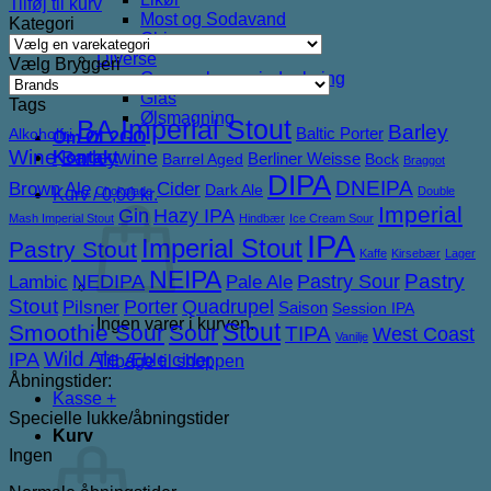
Tilføj til kurv
Most og Sodavand
Kategori
Chips
Diverse
Vælg Bryggeri
Gaveæsker og indpakning
Glas
Tags
Ølsmagning
BA Imperial Stout
Barley
Baltic Porter
Alkoholfri
Om ØL2GO
Wine
Barleywine
Kontakt
Berliner Weisse
Barrel Aged
Bock
Braggot
DIPA
DNEIPA
Brown Ale
Cider
Dark Ale
Chokolade
Double
Kurv /
0,00
kr.
Imperial
Gin
Hazy IPA
Mash Imperial Stout
Hindbær
Ice Cream Sour
IPA
Imperial Stout
Pastry Stout
Kaffe
Kirsebær
Lager
NEIPA
NEDIPA
Pastry Sour
Pastry
Lambic
Pale Ale
Stout
Porter
Quadrupel
Pilsner
Saison
Session IPA
Ingen varer i kurven.
Stout
Smoothie Sour
Sour
TIPA
West Coast
Vanilje
IPA
Wild Ale
Æble cider
Tilbage til shoppen
Åbningstider:
Kasse
+
Specielle lukke/åbningstider
Kurv
Ingen