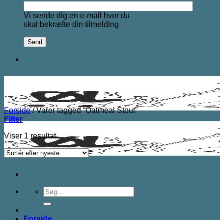
Vi sende dig en e-mail hvor du
skal bekræfte din tilmelding
Forside
/
Varer tagged “Oatmeal Stout”
Filter
Viser 1 resultat
Søg
efter:
Forside