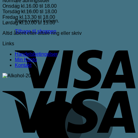
Normale åbningstider
Onsdag kl.16.00 til 18.00
Torsdag kl.16.00 til 18.00
Fredag kl.13.30 til 18.00
Ingen varer i kurven.
Lørdag kl.10.00 til 15.00
Tilbage til shoppen
Altid åbent efter aftale ring eller skriv
V
Links
Handelsbetingelser
Min Konto
Kontakt
V
M