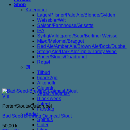
Shop
Kategorier
Lager/Pilsner/Pale Ale/Blonde/Gylden
Weissbier/Wit
Saison/Farmhouse/Grisette
IPA
Syrligt/Vildtgæret/Sour/Berliner Weisse
Mjød/Melomel/Braggot
Red Ale/Amber Ale/Brown Ale/Bock/Dubbel
Strong Ale/Dark Ale/Triple/Barley Wine
Porter/Stouts/Quadrupel
Røgøl
Øl
Tilbud
6pack2go
Alkoholfri
Glutenfri
Vegan/Vegansk
Vis
Black week
Juleøl
Porter/Stouts/Quadrupel
Farsdag
Andet
Bad Seed Brewing Oatmeal Stout
Spiritus
Cider
50,00
kr.
Likør