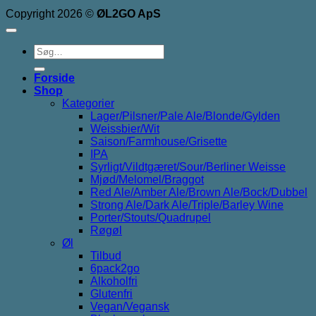
Copyright 2026 ©
ØL2GO ApS
Søg
efter:
Forside
Shop
Kategorier
Lager/Pilsner/Pale Ale/Blonde/Gylden
Weissbier/Wit
Saison/Farmhouse/Grisette
IPA
Syrligt/Vildtgæret/Sour/Berliner Weisse
Mjød/Melomel/Braggot
Red Ale/Amber Ale/Brown Ale/Bock/Dubbel
Strong Ale/Dark Ale/Triple/Barley Wine
Porter/Stouts/Quadrupel
Røgøl
Øl
Tilbud
6pack2go
Alkoholfri
Glutenfri
Vegan/Vegansk