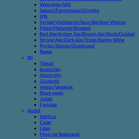
Weissbier/Wit
Saison/Farmhouse/Grisette
IPA
Syrligt/Vildtgæret/Sour/Berliner Weisse
Mjød/Melomel/Braggot
Red Ale/Amber Ale/Brown Ale/Bock/Dubbel
Strong Ale/Dark Ale/Triple/Barley Wine
Porter/Stouts/Quadrupel
Røgøl
Øl
Tilbud
6pack2go
Alkoholfri
Glutenfri
Vegan/Vegansk
Black week
Juleøl
Farsdag
Andet
Spiritus
Cider
Likør
Most og Sodavand