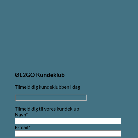
ØL2GO Kundeklub
Tilmeld dig kundeklubben i dag
Tilmeld dig til vores kundeklub
Navn*
E-mail*