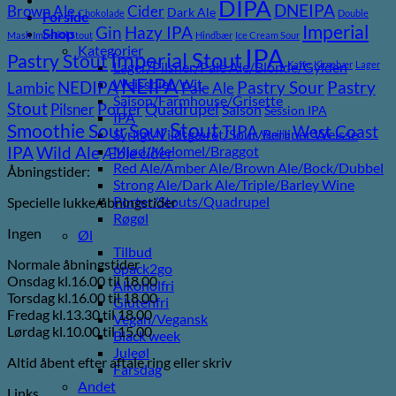
DIPA
DNEIPA
Brown Ale
Cider
Dark Ale
Chokolade
Double
Forside
Imperial
Gin
Hazy IPA
Shop
Mash Imperial Stout
Hindbær
Ice Cream Sour
Kategorier
IPA
Imperial Stout
Pastry Stout
Lager/Pilsner/Pale Ale/Blonde/Gylden
Kaffe
Kirsebær
Lager
NEIPA
Weissbier/Wit
Pastry
NEDIPA
Pastry Sour
Lambic
Pale Ale
Saison/Farmhouse/Grisette
Stout
Pilsner
Porter
Quadrupel
Saison
Session IPA
IPA
Stout
Sour
Smoothie Sour
TIPA
West Coast
Syrligt/Vildtgæret/Sour/Berliner Weisse
Vanilje
Wild Ale
Mjød/Melomel/Braggot
IPA
Æble cider
Red Ale/Amber Ale/Brown Ale/Bock/Dubbel
Åbningstider:
Strong Ale/Dark Ale/Triple/Barley Wine
Porter/Stouts/Quadrupel
Specielle lukke/åbningstider
Røgøl
Ingen
Øl
Tilbud
Normale åbningstider
6pack2go
Onsdag kl.16.00 til 18.00
Alkoholfri
Torsdag kl.16.00 til 18.00
Glutenfri
Fredag kl.13.30 til 18.00
Vegan/Vegansk
Lørdag kl.10.00 til 15.00
Black week
Juleøl
Altid åbent efter aftale ring eller skriv
Farsdag
Andet
Links