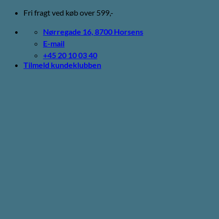
Fortsæt
Fri fragt ved køb over 599,-
til
indhold
Nørregade 16, 8700 Horsens
E-mail
+45 20 10 03 40
Tilmeld kundeklubben