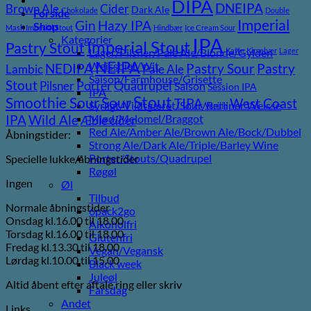
DIPA
DNEIPA
Brown Ale
Cider
Dark Ale
Chokolade
Double
Forside
Imperial
Gin
Hazy IPA
Shop
Mash Imperial Stout
Hindbær
Ice Cream Sour
Kategorier
IPA
Imperial Stout
Pastry Stout
Lager/Pilsner/Pale Ale/Blonde/Gylden
Kaffe
Kirsebær
Lager
NEIPA
Weissbier/Wit
Pastry
NEDIPA
Pastry Sour
Lambic
Pale Ale
Saison/Farmhouse/Grisette
Stout
Pilsner
Porter
Quadrupel
Saison
Session IPA
IPA
Stout
Sour
Smoothie Sour
TIPA
West Coast
Syrligt/Vildtgæret/Sour/Berliner Weisse
Vanilje
Wild Ale
Mjød/Melomel/Braggot
IPA
Æble cider
Red Ale/Amber Ale/Brown Ale/Bock/Dubbel
Åbningstider:
Strong Ale/Dark Ale/Triple/Barley Wine
Porter/Stouts/Quadrupel
Specielle lukke/åbningstider
Røgøl
Ingen
Øl
Tilbud
Normale åbningstider
6pack2go
Onsdag kl.16.00 til 18.00
Alkoholfri
Torsdag kl.16.00 til 18.00
Glutenfri
Fredag kl.13.30 til 18.00
Vegan/Vegansk
Lørdag kl.10.00 til 15.00
Black week
Juleøl
Altid åbent efter aftale ring eller skriv
Farsdag
Andet
Links