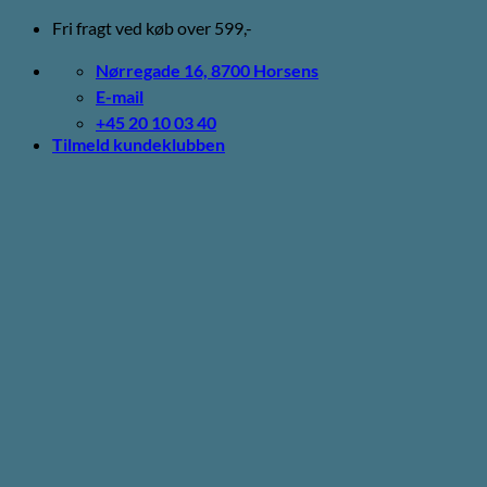
Fortsæt
Fri fragt ved køb over 599,-
til
indhold
Nørregade 16, 8700 Horsens
E-mail
+45 20 10 03 40
Tilmeld kundeklubben