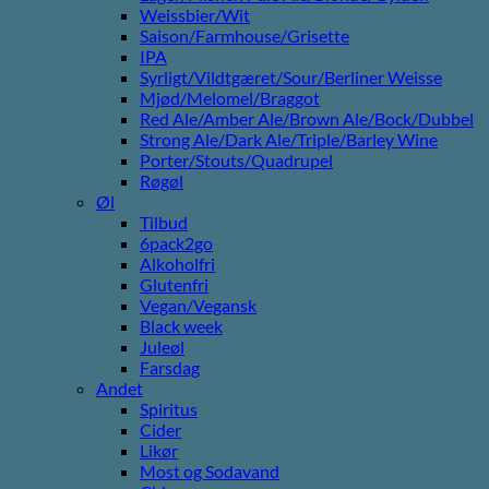
Weissbier/Wit
Saison/Farmhouse/Grisette
IPA
Syrligt/Vildtgæret/Sour/Berliner Weisse
Mjød/Melomel/Braggot
Red Ale/Amber Ale/Brown Ale/Bock/Dubbel
Strong Ale/Dark Ale/Triple/Barley Wine
Porter/Stouts/Quadrupel
Røgøl
Øl
Tilbud
6pack2go
Alkoholfri
Glutenfri
Vegan/Vegansk
Black week
Juleøl
Farsdag
Andet
Spiritus
Cider
Likør
Most og Sodavand