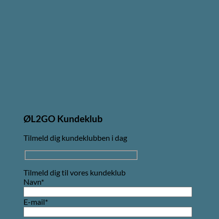
ØL2GO Kundeklub
Tilmeld dig kundeklubben i dag
Tilmeld dig til vores kundeklub
Navn*
E-mail*