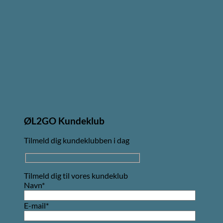
ØL2GO Kundeklub
Tilmeld dig kundeklubben i dag
Tilmeld dig til vores kundeklub
Navn*
E-mail*