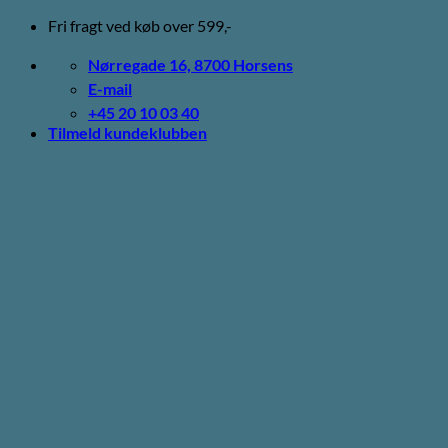
Fortsæt
Fri fragt ved køb over 599,-
til
indhold
Nørregade 16, 8700 Horsens
E-mail
+45 20 10 03 40
Tilmeld kundeklubben