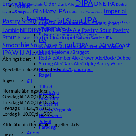
DIPA
DNEIPA
Brown Ale
Cider
Dark Ale
Chokolade
Double
Forside
Imperial
Gin
Hazy IPA
Shop
Mash Imperial Stout
Hindbær
Ice Cream Sour
Kategorier
IPA
Imperial Stout
Pastry Stout
Lager/Pilsner/Pale Ale/Blonde/Gylden
Kaffe
Kirsebær
Lager
NEIPA
Weissbier/Wit
Pastry
NEDIPA
Pastry Sour
Lambic
Pale Ale
Saison/Farmhouse/Grisette
Stout
Pilsner
Porter
Quadrupel
Saison
Session IPA
IPA
Stout
Sour
Smoothie Sour
TIPA
West Coast
Syrligt/Vildtgæret/Sour/Berliner Weisse
Vanilje
Wild Ale
Mjød/Melomel/Braggot
IPA
Æble cider
Red Ale/Amber Ale/Brown Ale/Bock/Dubbel
Åbningstider:
Strong Ale/Dark Ale/Triple/Barley Wine
Porter/Stouts/Quadrupel
Specielle lukke/åbningstider
Røgøl
Ingen
Øl
Tilbud
Normale åbningstider
6pack2go
Onsdag kl.16.00 til 18.00
Alkoholfri
Torsdag kl.16.00 til 18.00
Glutenfri
Fredag kl.13.30 til 18.00
Vegan/Vegansk
Lørdag kl.10.00 til 15.00
Black week
Juleøl
Altid åbent efter aftale ring eller skriv
Farsdag
Andet
Links