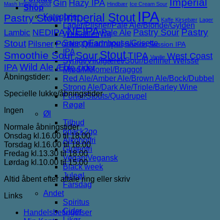
Imperial
Gin
Hazy IPA
Mash Imperial Stout
Hindbær
Ice Cream Sour
Shop
IPA
Imperial Stout
Pastry Stout
Kategorier
Kaffe
Kirsebær
Lager
Lager/Pilsner/Pale Ale/Blonde/Gylden
NEIPA
NEDIPA
Pastry Sour
Pastry
Lambic
Pale Ale
Weissbier/Wit
Stout
Porter
Saison/Farmhouse/Grisette
Quadrupel
Pilsner
Saison
Session IPA
IPA
Stout
Smoothie Sour
Sour
TIPA
West Coast
Vanilje
Syrligt/Vildtgæret/Sour/Berliner Weisse
IPA
Wild Ale
Æble cider
Mjød/Melomel/Braggot
Åbningstider:
Red Ale/Amber Ale/Brown Ale/Bock/Dubbel
Strong Ale/Dark Ale/Triple/Barley Wine
Specielle lukke/åbningstider
Porter/Stouts/Quadrupel
Røgøl
Ingen
Øl
Tilbud
Normale åbningstider
6pack2go
Onsdag kl.16.00 til 18.00
Alkoholfri
Torsdag kl.16.00 til 18.00
Glutenfri
Fredag kl.13.30 til 18.00
Vegan/Vegansk
Lørdag kl.10.00 til 15.00
Black week
Juleøl
Altid åbent efter aftale ring eller skriv
Farsdag
Andet
Links
Spiritus
Cider
Handelsbetingelser
Likør