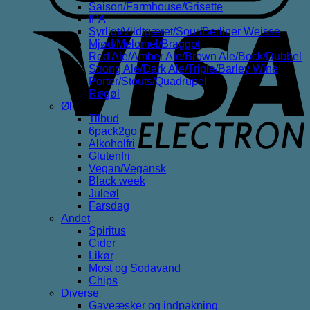
Saison/Farmhouse/Grisette
IPA
V
Syrligt/Vildtgæret/Sour/Berliner Weisse
E
Mjød/Melomel/Braggot
Red Ale/Amber Ale/Brown Ale/Bock/Dubbel
Strong Ale/Dark Ale/Triple/Barley Wine
Porter/Stouts/Quadrupel
Røgøl
Øl
Tilbud
6pack2go
Alkoholfri
Glutenfri
Vegan/Vegansk
Black week
Juleøl
Farsdag
Andet
Spiritus
Cider
Likør
Most og Sodavand
Chips
Diverse
Gaveæsker og indpakning