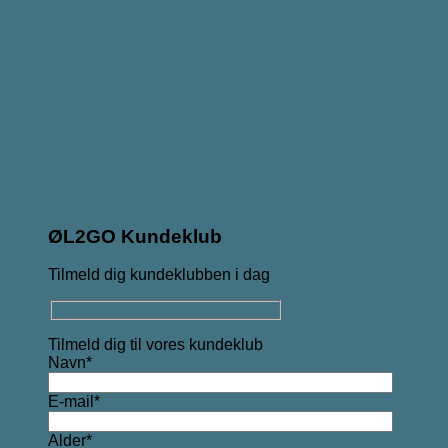
ØL2GO Kundeklub
Tilmeld dig kundeklubben i dag
Tilmeld dig til vores kundeklub
Navn*
E-mail*
Alder*