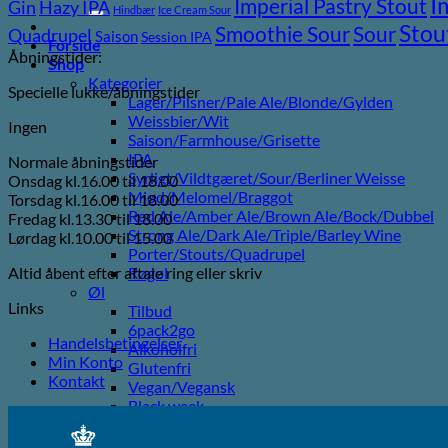
I
efter:
Imperial Pastry Stout
Gin
Hazy IPA
Hindbær
Ice Cream Sour
Stou
Sour
Smoothie Sour
Quadrupel
Saison
Session IPA
Forside
Åbningstider:
Shop
Kategorier
Specielle lukke/åbningstider
Lager/Pilsner/Pale Ale/Blonde/Gylden
Weissbier/Wit
Ingen
Saison/Farmhouse/Grisette
IPA
Normale åbningstider
Syrligt/Vildtgæret/Sour/Berliner Weisse
Onsdag kl.16.00 til 18.00
Mjød/Melomel/Braggot
Torsdag kl.16.00 til 18.00
Red Ale/Amber Ale/Brown Ale/Bock/Dubbel
Fredag kl.13.30 til 18.00
Strong Ale/Dark Ale/Triple/Barley Wine
Lørdag kl.10.00 til 15.00
Porter/Stouts/Quadrupel
Altid åbent efter aftale ring eller skriv
Røgøl
Øl
Links
Tilbud
6pack2go
Handelsbetingelser
Alkoholfri
Min Konto
Glutenfri
Kontakt
Vegan/Vegansk
Black week
Juleøl
Farsdag