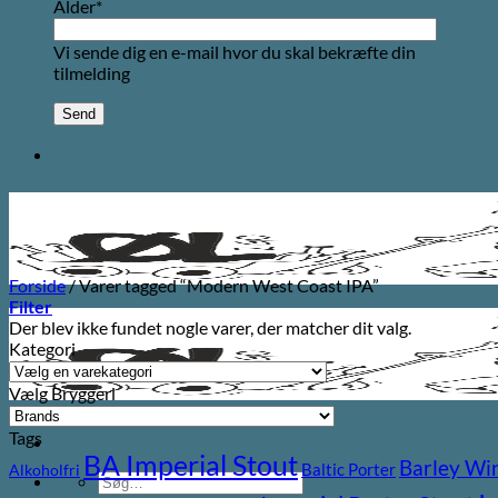
Alder*
Vi sende dig en e-mail hvor du skal bekræfte din
tilmelding
Forside
/
Varer tagged “Modern West Coast IPA”
Filter
Der blev ikke fundet nogle varer, der matcher dit valg.
Kategori
Vælg Bryggeri
Tags
BA Imperial Stout
Barley Wi
Baltic Porter
Alkoholfri
Søg