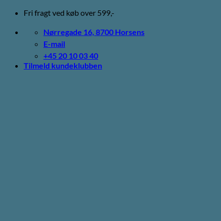
Fortsæt
Fri fragt ved køb over 599,-
til
indhold
Nørregade 16, 8700 Horsens
E-mail
+45 20 10 03 40
Tilmeld kundeklubben