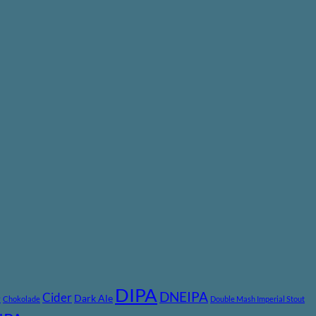
DIPA
DNEIPA
e
Cider
Dark Ale
Chokolade
Double Mash Imperial Stout