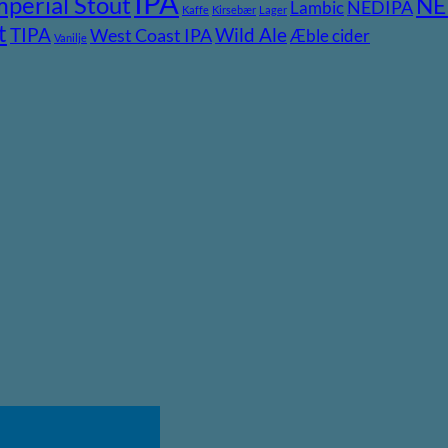
IPA
mperial Stout
NE
NEDIPA
Lambic
Kaffe
Kirsebær
Lager
t
TIPA
Wild Ale
West Coast IPA
Æble cider
Vanilje