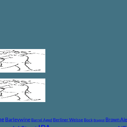
ne
Barleywine
Brown Al
Berliner Weisse
Barrel Aged
Bock
Braggot