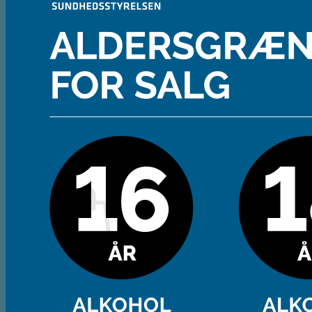
Andet
Spiritus
Cider
Likør
Most og Sodavand
Chips
Diverse
Gaveæsker og indpakning
Glas
Ølsmagning
Om ØL2GO
Kontakt
Kurv /
0,00
kr.
Ingen varer i kurven.
Tilbage til shoppen
Kasse
+