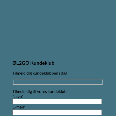
ØL2GO Kundeklub
Tilmeld dig kundeklubben i dag
Tilmeld dig til vores kundeklub
Navn*
E-mail*