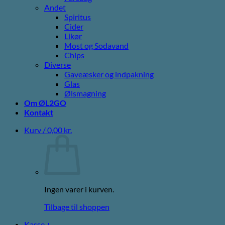
Andet
Spiritus
Cider
Likør
Most og Sodavand
Chips
Diverse
Gaveæsker og indpakning
Glas
Ølsmagning
Om ØL2GO
Kontakt
Kurv /
0,00
kr.
Ingen varer i kurven.
Tilbage til shoppen
Kasse
+