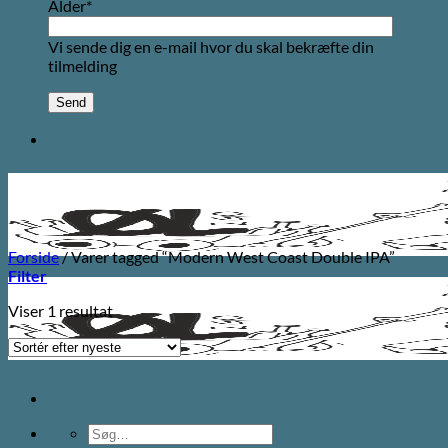
Alder*
Vi sende dig en e-mail hvor du skal bekræfte din
tilmelding
Forside
/
Varer tagged “Modern West Coast Double IPA”
Filter
Viser 1 resultat
Søg