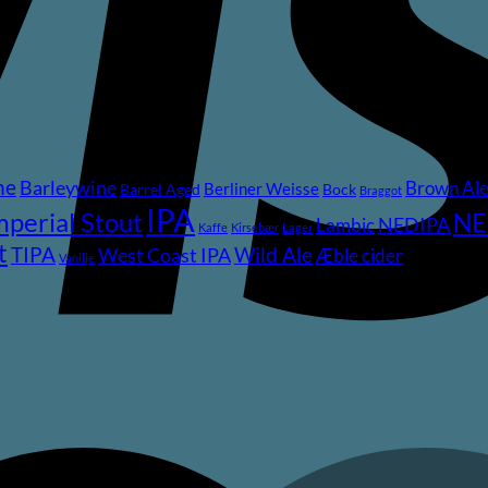
ne
Barleywine
Brown Al
Berliner Weisse
Barrel Aged
Bock
Braggot
IPA
mperial Stout
NE
NEDIPA
Lambic
Kaffe
Kirsebær
Lager
t
TIPA
Wild Ale
West Coast IPA
Æble cider
Vanilje