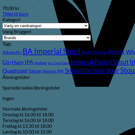
70,00
kr.
Tilføj til kurv
Kategori
Vælg Bryggeri
Tags
BA Imperial Stout
Barley Wi
Baltic Porter
Alkoholfri
I
Imperial Pastry Stout
Gin
Hazy IPA
Hindbær
Ice Cream Sour
Stou
Sour
Smoothie Sour
Quadrupel
Saison
Session IPA
Åbningstider:
Specielle lukke/åbningstider
Ingen
Normale åbningstider
Onsdag kl.16.00 til 18.00
Torsdag kl.16.00 til 18.00
Fredag kl.13.30 til 18.00
Lørdag kl.10.00 til 15.00