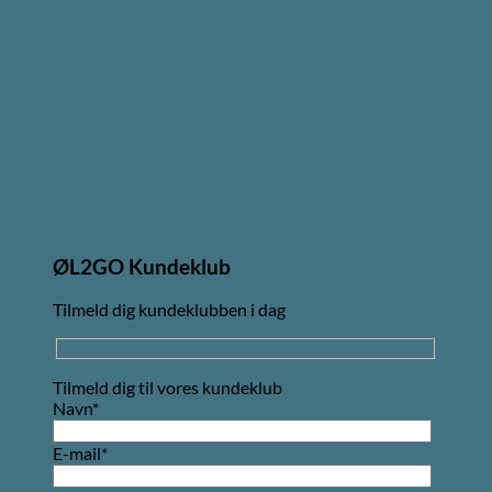
ØL2GO Kundeklub
Tilmeld dig kundeklubben i dag
Tilmeld dig til vores kundeklub
Navn*
E-mail*