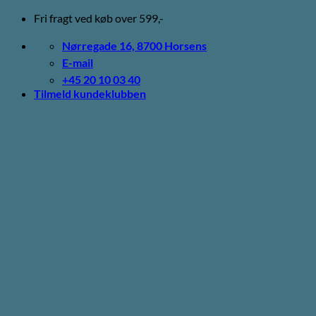
Fortsæt
Fri fragt ved køb over 599,-
til
indhold
Nørregade 16, 8700 Horsens
E-mail
+45 20 10 03 40
Tilmeld kundeklubben