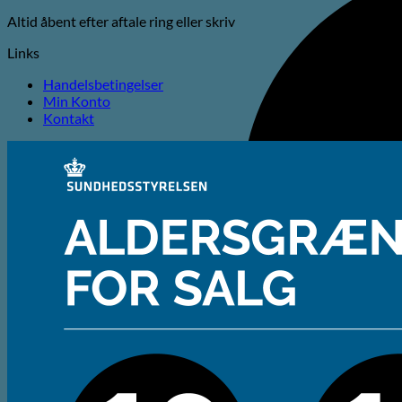
Altid åbent efter aftale ring eller skriv
Links
Handelsbetingelser
Min Konto
Kontakt