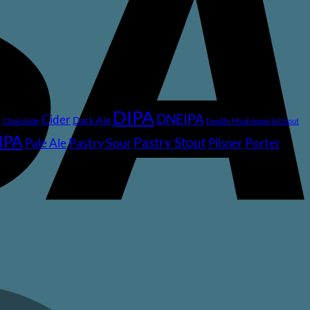
DIPA
DNEIPA
e
Cider
Dark Ale
Chokolade
Double Mash Imperial Stout
IPA
Pastry Stout
Pastry Sour
Porter
Pale Ale
Pilsner
M