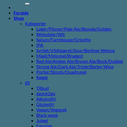
efter:
Forside
Shop
Kategorier
Lager/Pilsner/Pale Ale/Blonde/Gylden
Weissbier/Wit
Saison/Farmhouse/Grisette
IPA
Syrligt/Vildtgæret/Sour/Berliner Weisse
Mjød/Melomel/Braggot
Red Ale/Amber Ale/Brown Ale/Bock/Dubbel
Strong Ale/Dark Ale/Triple/Barley Wine
Porter/Stouts/Quadrupel
Røgøl
Øl
Tilbud
6pack2go
Alkoholfri
Glutenfri
Vegan/Vegansk
Black week
Juleøl
Farsdag